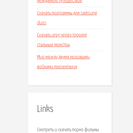
нежданное путешествие
Скачать программы для samsung
duos
Скачать игру через торрент
стальные монстры
Мир между двумя мировыми
войнами презентация
Links
Смотреть и скачать порно фильмы