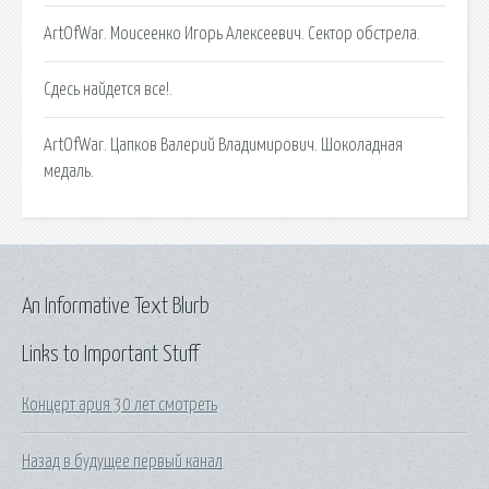
ArtOfWar. Моисеенко Игорь Алексеевич. Сектор обстрела.
Сдесь найдется все!.
ArtOfWar. Цапков Валерий Владимирович. Шоколадная
медаль.
An Informative Text Blurb
Links to Important Stuff
Концерт ария 30 лет смотреть
Назад в будущее первый канал