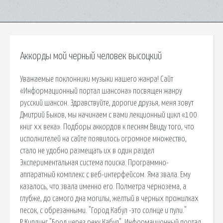
Аккорды мой черный человек высоцкий
Уважаемые поклонники музыки нашего жанра! Сайт
«Информационный портал шансона» посвящен жанру
русский шансон. Здравствуйте, дорогие друзья, меня зовут
Дмитрий Быков, мы начинаем с вами лекционный цикл «100
книг xx века». Подборы аккордов к песням Ввиду того, что
исполнителей на сайте появилось огромное множество,
стало не удобно размещать их в один раздел
Экспериментальная система поиска. Программно-
аппаратный комплекс с веб-интерфейсом. Яма звала. Ему
казалось, что звала именно его. Полметра чернозема, а
глубже, до самого дна могилы, желтый в черных прожилках
песок, с обрезанными. "Город Кабул -это солнце и пули."
Р.Киплинг "Брод через реку Кабул". Информационный портал