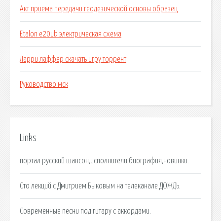
Акт приема передачи геодезической основы образец
Etalon e20ub электрическая схема
Ларри лаффер скачать игру торрент
Руководство мск
Links
портал русский шансон,исполнители,биография,новинки.
Сто лекций с Дмитрием Быковым на телеканале ДОЖДЬ.
Современные песни под гитару с аккордами.