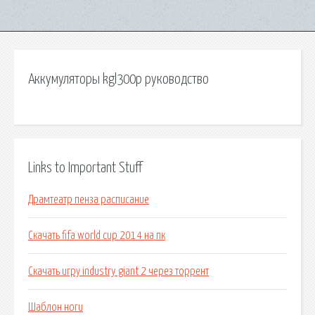
Аккумуляторы kgl300p руководство
Links to Important Stuff
Драмтеатр пенза расписание
Скачать fifa world cup 2014 на пк
Скачать игру industry giant 2 через торрент
Шаблон ноги