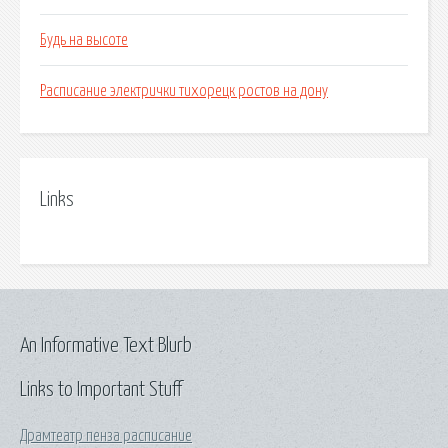
Будь на высоте
Расписание электрички тихорецк ростов на дону
Links
An Informative Text Blurb
Links to Important Stuff
Драмтеатр пенза расписание