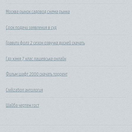
Москва рынок садовод схема рынка
Срок подачи заявления в суд
Гравити фолз 2 сезон озвучка дисней скачать
Гдз хімія 7 клас лашевська онлайн
Фильм шафт 2000 скачать торрент
Civilization антология
Шайба чертеж гост