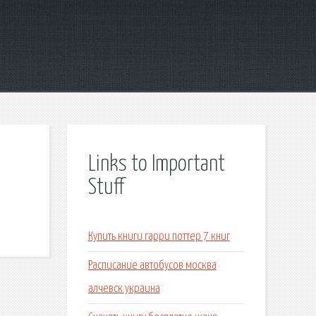
Links to Important
Stuff
Купить книги гарри поттер 7 книг
Расписание автобусов москва
алчевск украина