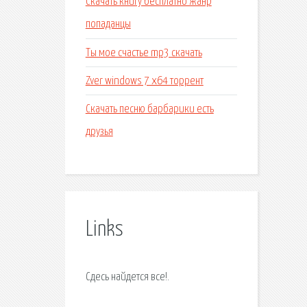
Скачать книгу бесплатно жанр
попаданцы
Ты мое счастье mp3 скачать
Zver windows 7 x64 торрент
Скачать песню барбарики есть
друзья
Links
Сдесь найдется все!.