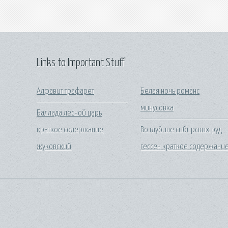
Links to Important Stuff
Алфавит трафарет
Белая ночь романс
минусовка
Баллада лесной царь
краткое содержание
Во глубине сибирских руд
жуковский
гессен краткое содержани