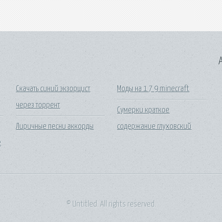
A
Скачать синий экзорцист
Моды на 1 7 9 minecraft
через торрент
Сумерки краткое
Лиричные песни аккорды
содержание глуховский
е
© Untitled. All rights reserved.