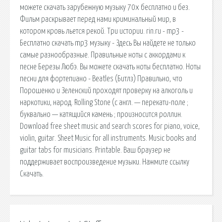
можете скачать зарубежную музыку 70х бесплатно и без.
Фильм раскрывает перед нами криминальный мир, в
котором кровь льется рекой. Три истории. rin.ru - mp3 -
Бесплатно скачать mp3 музыку - Здесь Вы найдете не только
самые разнообразные. Правильные ноты с аккордами к
песне Березы Любэ. Вы можете скачать ноты бесплатно. Ноты
песни для фортепиано - Beatles (Битлз) Правильно, что
Порошенко и Зеленский проходят проверку на алкоголь и
наркотики, народ. Rolling Stone (с англ. — перекати-поле ;
буквально — катящийся камень ; произносится роллин.
Download free sheet music and search scores for piano, voice,
violin, guitar. Sheet Music for all instruments. Music books and
guitar tabs for musicians. Printable. Ваш браузер не
поддерживает воспроизведение музыки. Нажмите ссылку
Скачать.