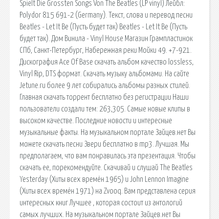
Spielt Die Grossten Songs Von The Beatles (LP vinyl) Лейбл:
Polydor 815 691-2 (Germany). Текст, слова и перевод песни
Beatles - Let It Be (Пусть будет так) Beatles - Let It Be (Пусть
будет так). Дом Винила - Vinyl House Магазин Грампластинок
СПб, Санкт-Петербург, Набережная реки Мойки 49. +7-921.
Дискография Ace Of Base скачать альбом качество lossless,
Vinyl Rip, DTS формат. Скачать музыку альбомами. На сайте
Jetune.ru более 9 лет собирались альбомы разных стилей.
Главная скачать торрент бесплатно без регистрации Наши
пользователи создали тем: 263,305. Самые новые клипы в
высоком качестве. Последние новости и интересные
музыкальные факты. На музыкальном портале Зайцев.нет Вы
можете скачать песни Звери бесплатно в mp3. Лучшая. Мы
предполагаем, что вам понравилась эта презентация. Чтобы
скачать ее, порекомендуйте. Скачивай и слушай The Beatles
Yesterday (Хиты всех времён 1965) и John Lennon Imagine
(Хиты всех времён 1971) на Zvooq. Вам представлена серия
интересных книг Лучшее , которая состоит из антологий
самых лучших. На музыкальном портале Зайцев.нет Вы