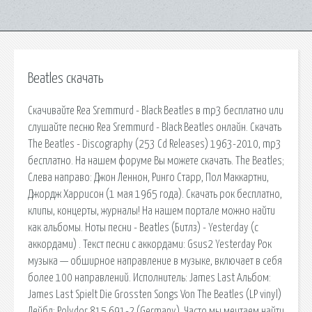
Beatles скачать
Скачивайте Rea Sremmurd - Black Beatles в mp3 бесплатно или
слушайте песню Rea Sremmurd - Black Beatles онлайн. Скачать
The Beatles - Discography (253 Cd Releases) 1963-2010, mp3
бесплатно. На нашем форуме Вы можете скачать. The Beatles;
Слева направо: Джон Леннон, Ринго Старр, Пол Маккартни,
Джордж Харрисон (1 мая 1965 года). Скачать рок бесплатно,
клипы, концерты, журналы! На нашем портале можно найти
как альбомы. Ноты песни - Beatles (Битлз) - Yesterday (с
аккордами) . Текст песни c аккордами: Gsus2 Yesterday Рок
музыка — обширное направление в музыке, включает в себя
более 100 направлений. Исполнитель: James Last Альбом:
James Last Spielt Die Grossten Songs Von The Beatles (LP vinyl)
Лейбл: Polydor 815 691-2 (Germany). Часто мы мечтаем найти