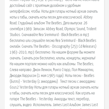
достойный сайт с приятным дизайном и удобным
интерфейсом, чтобы. Ноты для гитары нотный архив скачать
ноты и табы, скачать ноты песен для классической. Abbey
Road; Студийный альбом The Beatles; Дата выпуска: 26
сентября 1969: Записан: Abbey Road, Olympic Sound, Trident
Studios. Скачивайте Rea Sremmurd - Black Beatles в mp3
бесплатно или слушайте песню Rea Sremmurd - Black Beatles
онлайн. Скачать The Beatles - Discography (253 Cd Releases)
1963-2010, mp3 бесплатно. На нашем форуме Вы можете
скачать. Скачать рок бесплатно, клипы, концерты, журналы!
На нашем портале можно найти как альбомы. The Beatles;
Слева направо: Джон Леннон, Ринго Старр, Пол Маккартни,
Джордж Харрисон (1 мая 1965 года). Ноты песни - Beatles
(Битлз) - Yesterday (с аккордами) . Текст песни c аккордами:
Gsus2 Yesterday Ноты для гитары нотный архив скачать ноты
и табы, скачать ноты песен для классической. Как играть на
гитаре The Beatles - Yesterday. Аккорды текст, перебор,
слушать, видео. Исполнитель: James Last Альбом: James Last