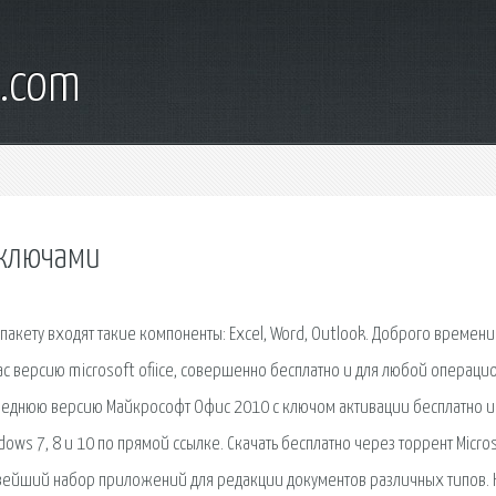
l.com
с ключами
 пакету входят такие компоненты: Excel, Word, Outlook. Доброго времени 
ас версию microsoft ofiice, совершенно бесплатно и для любой операци
 последнюю версию Майкрософт Офис 2010 с ключом активации бесплатно и
ndows 7, 8 и 10 по прямой ссылке. Скачать бесплатно через торрент Micro
o - новейший набор приложений для редакции документов различных типов. 