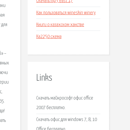
Скачать mp3 east 17
зки
Как пользоваться wineskin winery
ная
Книги о казахском ханстве
 для
Ка2250 схема
б» –
ивных
Ключи
Links
серии
с,
Скачать майкрософт офис office
65.
2007 бесплатно.
да!
Скачать офис для windows 7, 8, 10
чать
Office бесплатно.