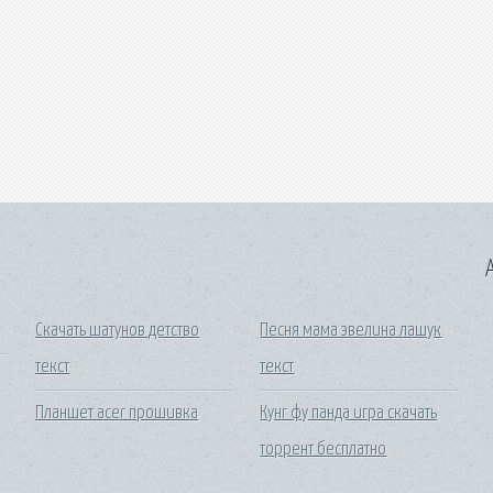
A
Скачать шатунов детство
Песня мама эвелина лашук
текст
текст
Планшет acer прошивка
Кунг фу панда игра скачать
торрент бесплатно