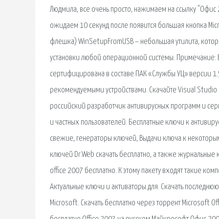
Людмила, все очень просто, нажимаем на ссылку "Офис 
ожидаем 10 секунд после появится большая кнопка Micr
флешка) WinSetupFromUSB – небольшая утилита, котора
установки любой операционной системы. Примечание: 
сертифицирована в составе ПАК «Службы УЦ» версии 1.5
рекомендуемыми устройствами. Скачайте Visual Studio
российский разработчик антивирусных программ и сер
и частных пользователей. Бесплатные ключи к антивирус
свежие, генераторы ключей, Выдачи ключа к некоторы
ключей Dr.Web скачать бесплатно, а также журнальные
office 2007 бесплатно. К этому пакету входят такие ком
Актуальные ключи и активаторы для. Скачать последню
Microsoft. Скачать бесплатно через торрент Microsoft Off