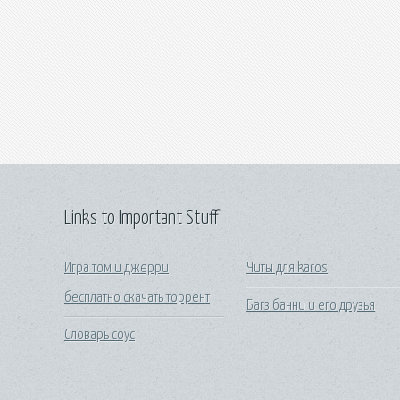
Links to Important Stuff
Игра том и джерри
Читы для karos
бесплатно скачать торрент
Багз банни и его друзья
Словарь соус