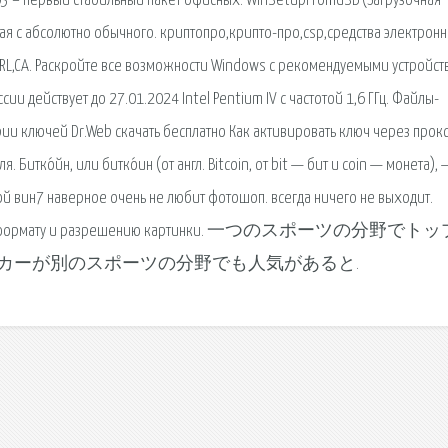
03 – первый стабильный пакет офисных. WinSetupFromUSB (Загрузочная
я с абсолютно обычного. криптопро,крипто-про,csp,средства электрон
CRL,CA. Раскройте все возможности Windows с рекомендуемыми устройст
ии действует до 27.01.2024 Intel Pentium IV с частотой 1,6 ГГц. Файлы-
ии ключей Dr.Web скачать бесплатно Как активировать ключ через прок
 Битко́йн, или битко́ин (от англ. Bitcoin, от bit — бит и coin — монета), 
ой вин7 наверное очень не любит фотошоп. всегда ничего не выходит.
 качеству, формату и разрешению картинки. 一つのスポーツの分野で
カーが別のスポーツの分野でも人気があると.