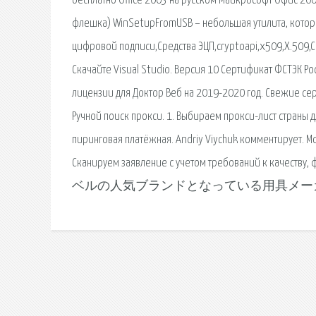
бесплатно Office 2003 на русском Майкрософт Офис 20
флешка) WinSetupFromUSB – небольшая утилита, котора
цифровой подписи,Средства ЭЦП,cryptoapi,x509,X.509,
Скачайте Visual Studio. Версия 10 Сертификат ФСТЭК Росс
лицензии для Доктор Веб на 2019-2020 год. Свежие сер
Ручной поиск прокси. 1. Выбираем прокси-лист страны для.
пиринговая платёжная. Andriy Viychuk комментирует. М
Сканируем заявление с учетом требований к
ベルの人気ブランドとなっている用具メー