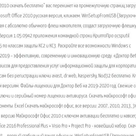
2010 скачать бесплатно" вас перекинет на промежуточную страниц загру
osoft Office 2010 русская версия, кликаем. WinSetupFromUSB (Загрузоч
я с абсолютно обычного флеш накопителя, создаст загрузочную флешку
Версия 1.05.0942 приложения командной строки КриптоПро ocsputil
 по классам защиты КС2 и КС3. Раскройте все возможности Windows с
 2019 – эффективную, современную и инновационную среду. «Доктор Ве
висов для предоставления услуг информационной защиты для корпорат
ам без регистрации ключи avast, dr.web, kaspersky, Nod32 бесплатно. 
м версиям. Файлы-лицензии для Доктор Веб на 2019-2020 год. Свежие 
 ключи и серийный номер лицензии антивируса. Скачать майкрософт офи
поненты: Excel Скачать майкрософт офис, все версии: 2007, 2010, 2013, 3
ю версию Майкрософт Офис 2010 с ключом активации бесплатно и навсег
ice 2016 Professional Plus + Visio Pro + Project Pro - новейший набор. Ска