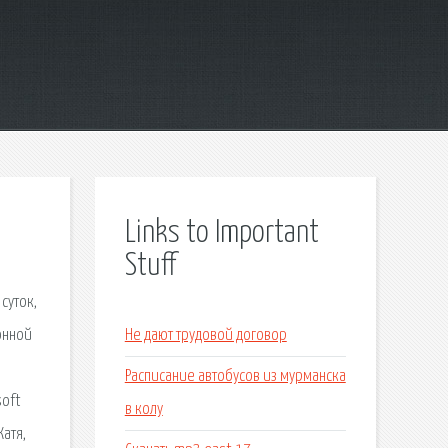
Links to Important
Stuff
суток,
онной
Не дают трудовой договор
Расписание автобусов из мурманска
soft
в колу
Катя,