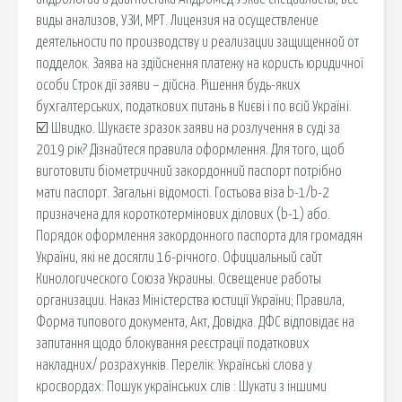
виды анализов, УЗИ, МРТ. Лицензия на осуществление
деятельности по производству и реализации защищенной от
подделок. Заява на здійснення платежу на користь юридичної
особи Строк дії заяви – дійсна. Рішення будь-яких
бухгалтерських, податкових питань в Києві і по всій Україні.
☑️ Швидко. Шукаєте зразок заяви на розлучення в суді за
2019 рік? Дізнайтеся правила оформлення. Для того, щоб
виготовити біометричний закордонний паспорт потрібно
мати паспорт. Загальні відомості. Гостьова віза b-1/b-2
призначена для короткотермінових ділових (b-1) або.
Порядок оформлення закордонного паспорта для громадян
України, які не досягли 16-річного. Официальный сайт
Кинологического Союза Украины. Освещение работы
организации. Наказ Міністерства юстиції України; Правила,
Форма типового документа, Акт, Довідка. ДФС відповідає на
запитання щодо блокування реєстрації податкових
накладних/ розрахунків. Перелік: Українські слова у
кросвордах: Пошук українських слів : Шукати з іншими