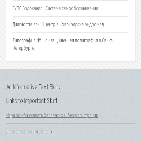
ГУПС Водоканал • Система самообслуживания.
Диагностический центр в Красноярске Андромед
Типография № 12 - защищенная полиграфия в Санкт-
Петербурге.
An Informative Text Blurb
Links to Important Stuff
Игра зомби скачать бесплатно и без регистрации
Лера лера скачать песни