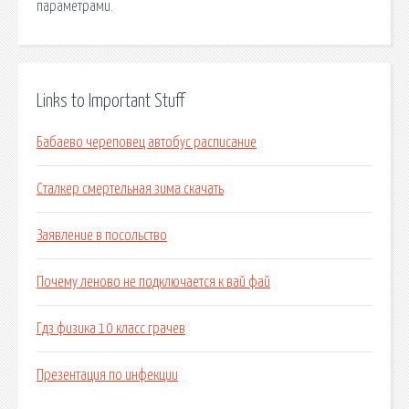
параметрами.
Links to Important Stuff
Бабаево череповец автобус расписание
Сталкер смертельная зима скачать
Заявление в посольство
Почему леново не подключается к вай фай
Гдз физика 10 класс грачев
Презентация по инфекции