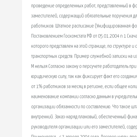
проведение определенных работ, представленный в фор
заместителей, содержащий обязательные поручения дл
работников. Штатное расписание (Унифицированная фор
Постановлением Госкомстата РФ от 05.01.2004 n 1 Скач
которого представлен на этой странице, по структуре и
транспортных средств. Пример служебной записки на и
М нельзя Согласно закону о персучете работодатель при
юридическую силу, так как фиксирует факт его создания
от 1% работников за месяц в регионе, если общее кол
наименование компании согласно данным в учредительн
организации обязанности по составлению. Что такое ш
внутренний. Заказ-наряд плановый, обеспеченный фина
руководителя организации или его заместителей, сод