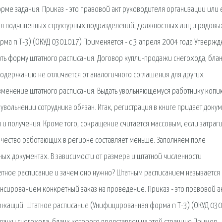
ме задания. Приказ - это правовой акт руководителя организации или 
я подчиненных структурных подразделений, должностных лиц и рядовы
ма n Т-3) (ОКУД 0301017) Применяется - с 3 апреля 2004 года Утвержд
ать форму штатного расписания. Договор купли-продажи снегохода, бла
 содержанию не отличается от аналогичного соглашения для других
зменение штатного расписания. Выдать увольняющемуся работнику копи
 увольнении сотрудника обязан. Итак, регистрация в книге придает доку
 и получения. Кроме того, сокращение считается массовым, если затраг
ичество работающих в регионе составляет меньше. Заполняем поле
ых документах. В зависимости от размера и штатной численности
татное расписание и зачем оно нужно? Штатным расписанием называется
нсированием конкретный заказ на проведение. Приказ - это правовой а
ержащий. Штатное расписание (Унифицированная форма n Т-3) (ОКУД 03