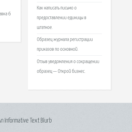
Как написать письмо о
авка 6
предоставлении единицы в
штатное.
Образец журнала регистрации
приказов по основной.
Отзыв уведомления о сокращении
образец — Открой бизнес.
n Informative Text Blurb