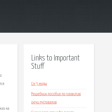
Links to Important
Stuff
го
тся
Civ 5 моды
Решебник пособие по развитию
речи пустовалов
каз на