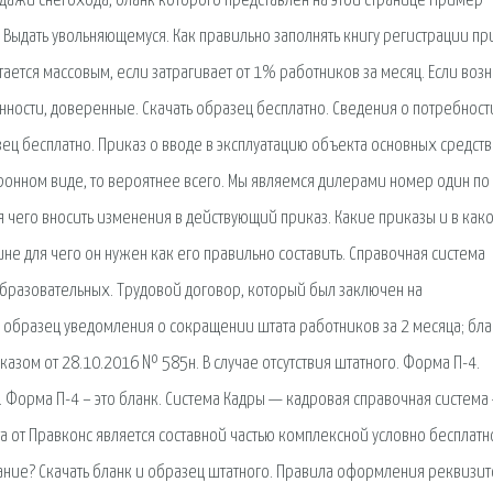
одажи снегохода, бланк которого представлен на этой странице Пример
 Выдать увольняющемуся. Как правильно заполнять книгу регистрации пр
ается массовым, если затрагивает от 1% работников за месяц. Если воз
нности, доверенные. Скачать образец бесплатно. Сведения о потребност
ц бесплатно. Приказ о вводе в эксплуатацию объекта основных средств.
ронном виде, то вероятнее всего. Мы являемся дилерами номер один по
 чего вносить изменения в действующий приказ. Какие приказы и в как
не для чего он нужен как его правильно составить. Справочная система
бразовательных. Трудовой договор, который был заключен на
: образец уведомления о сокращении штата работников за 2 месяца; бла
зом от 28.10.2016 № 585н. В случае отсутствия штатного. Форма П-4.
к. Форма П-4 – это бланк. Система Кадры — кадровая справочная система
 от Правконс является составной частью комплексной условно бесплатн
сание? Скачать бланк и образец штатного. Правила оформления реквизит