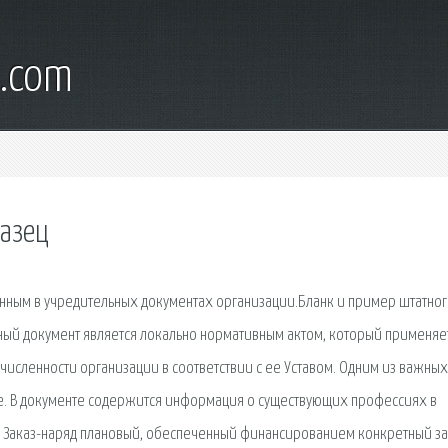
l.com
разец
нным в учредительных документах организации.Бланк и пример штатно
нный документ является локально нормативным актом, который применяе
 численности организации в соответствии с ее Уставом. Одним из важных
ие. В документе содержится информация о существующих профессиях в
т. Заказ-наряд плановый, обеспеченный финансированием конкретный за