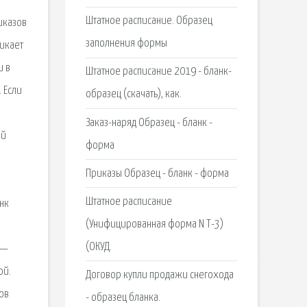
Штатное расписание. Образец
иказов
заполнения формы
никает
и в
Штатное расписание 2019 - бланк-
 Если
образец (скачать), как.
Заказ-наряд Образец - бланк -
ой
форма
Приказы Образец - бланк - форма
Штатное расписание
нк
(Унифицированная форма N Т-3)
(ОКУД.
 —
ой.
Договор купли продажи снегохода
ов
- образец бланка.