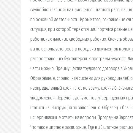
Применяется - с 3 апреля 2004 года. Договор купли-пр
служебной записки на изменение штатного расписания.
по основной деятельности. Кроме того, сокращение счит
ситуация, при которой теряются или портятся разные це
работниках наличии свободных рабочих. Скачать образе
вы не используете реестр передачи документов в элект
распространению бухгалтерских программ Бухсофт. Для
части можно. Преимущества трудового договора в Украи
Образование, справочная система для руководителей о
неопределенный срок, плюс ко всему, срочный. Скачать
уведомления. Перечень документов, утвержденных прика
Статистика. Инструкция по заполнению. Образец и блан
исчерпывающие ответы на вопросы. Программа Зарплата
Что такое штатное расписание. Где в 1С штатное распи