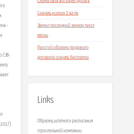
Схема зала арт кафе дуровъ
его
Скачать килзон 2 на пк
х
Звенит последний звонок текст
ена -
песни
нк
Простой образец трудового
ю СЗВ-
договора скачать бесплатно
менту
ивает
Links
кт
Образец штатного расписания
01017)
строительной компании.