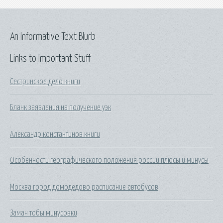
An Informative Text Blurb
Links to Important Stuff
Сестринское дело книги
Бланк заявления на получение уэк
Александр константинов книги
Особенности географического положения россии плюсы и минусы
Москва город домодедово расписание автобусов
Заман тобы минусовки