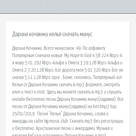
Дарина кочанжи келья скачать минус
Дарина Кочанжи. Всего минусовок: 49. По алфавиту
Популярные Сначала новые. My Hope In God 4:38 224 kbps-А
я живу 5:01 292 kbps-Альфа и Омега 3:39 128 kbps-Альфа и
Омега 2 3:20 128 kbps-Бог дорога моя 5:01 320 kbps-Бог не
сказка 5:11 128 kbps ориг ; Боже, склонюсь. Популярный хит
Келья от Дарина Кочанжи скачать в mp3 формате, смотреть
клип и текст к этой. Здесь вы можете скачать в mp3 и слушать
онлайн бесплатно песни Дарина Кочанжи минус(задавка). Все
песни от Дарина Кочанжи минус(задавка) на bestmp3.top.
25/01/2019 · Песня "Келья" Дарина Кочанжи, слова и
аккорды на сайте kg-music.club. Скачать mp3 без регистрации
и бесплатно. Христианские песни с аккордами. Музыка и
караоке Kel'ya в исполнении Дарина Кочанжи в mp3