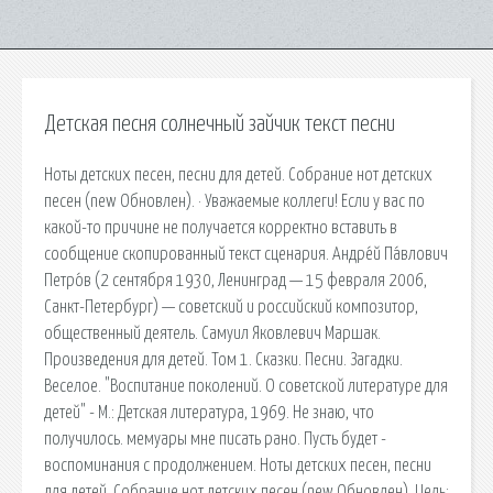
Детская песня солнечный зайчик текст песни
Ноты детских песен, песни для детей. Собрание нот детских
песен (new Обновлен). · Уважаемые коллеги! Если у вас по
какой-то причине не получается корректно вставить в
сообщение скопированный текст сценария. Андре́й Па́влович
Петро́в (2 сентября 1930, Ленинград — 15 февраля 2006,
Санкт-Петербург) — советский и российский композитор,
общественный деятель. Самуил Яковлевич Маршак.
Произведения для детей. Том 1. Сказки. Песни. Загадки.
Веселое. "Воспитание поколений. О советской литературе для
детей" - М.: Детская литература, 1969. Не знаю, что
получилось. мемуары мне писать рано. Пусть будет -
воспоминания с продолжением. Ноты детских песен, песни
для детей. Собрание нот детских песен (new Обновлен). Цель: