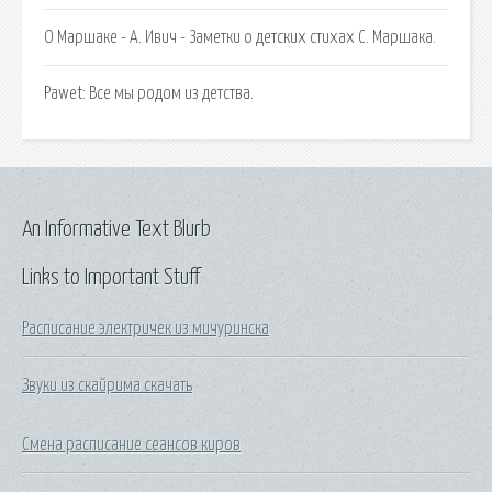
О Маршаке - А. Ивич - Заметки о детских стихах С. Маршака.
Pawet: Все мы родом из детства.
An Informative Text Blurb
Links to Important Stuff
Расписание электричек из мичуринска
Звуки из скайрима скачать
Смена расписание сеансов киров