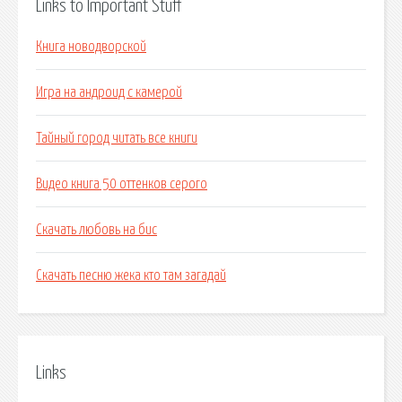
Links to Important Stuff
Книга новодворской
Игра на андроид с камерой
Тайный город читать все книги
Видео книга 50 оттенков серого
Скачать любовь на бис
Скачать песню жека кто там загадай
Links