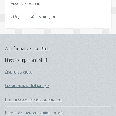
Учебное управление.
M16 (винтовка) — Википедия.
An Informative Text Blurb
Links to Important Stuff
Дразнить словарь
Скачать музыку shot разлука
Песня про орлята учатся летать текст
Искусство системного мышления pdf