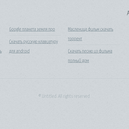
A
Google планета земля про
Масленица фильм скачать
торрент
Скачать русскую клавиатуру
ть
для android
Скачать песню из фильма
полный дом
© Untitled. All rights reserved.