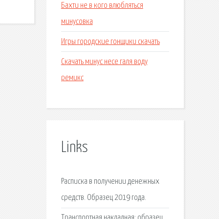
Бахти не в кого влюбляться
минусовка
Игры городские гонщики скачать
Скачать минус несе галя воду
ремикс
Links
Расписка в получении денежных
средств. Образец 2019 года.
Транспортная накладная: образец