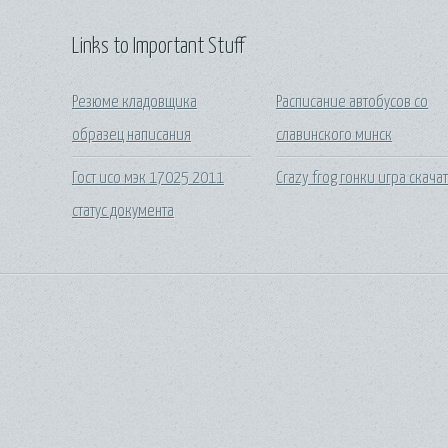
Links to Important Stuff
Резюме кладовщика
Расписание автобусов со
образец написания
славинского минск
Гост исо мэк 17025 2011
Crazy frog гонки игра скача
статус документа