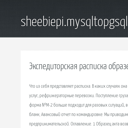
sheebiepi.mysqltopgsq
Экспедиторская расписка образ
Что из себя представляет расписка. В каких случаях он
услуг, рефрижераторные перевозки. Поступление груза
форма №М-2 больше подходит для разовых ситуаций, в 
бланк; Авансовый отчет по командировке. Мы приводим
предпринимательской. Оглавление. 1 Образец акта возв