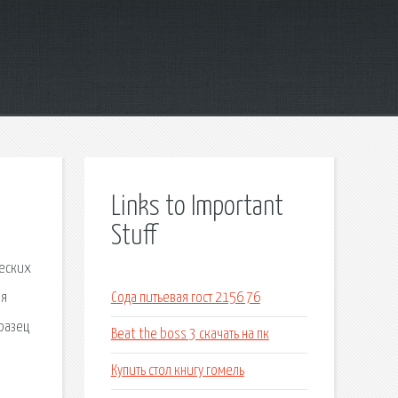
Links to Important
Stuff
ческих
ая
Сода питьевая гост 2156 76
разец
Beat the boss 3 скачать на пк
Купить стол книгу гомель