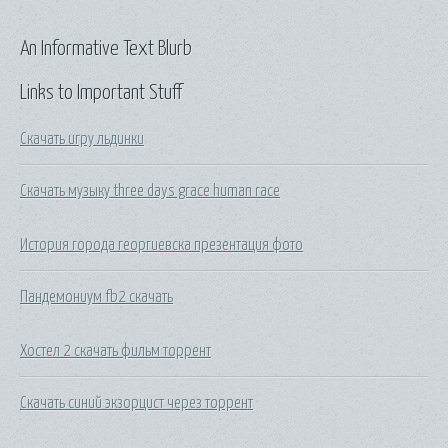
An Informative Text Blurb
Links to Important Stuff
Скачать игру льдинки
Скачать музыку three days grace human race
История города георгиевска презентация фото
Пандемониум fb2 скачать
Хостел 2 скачать фильм торрент
Скачать синий экзорцист через торрент