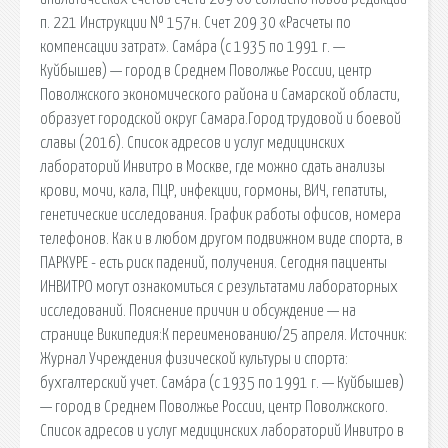
п. 221 Инструкции № 157н. Счет 209 30 «Расчеты по
компенсации затрат». Сама́ра (с 1935 по 1991 г. —
Куйбышев) — город в Среднем Поволжье России, центр
Поволжского экономического района и Самарской области,
образует городской округ Самара.Город трудовой и боевой
славы (2016). Список адресов и услуг медицинских
лабораторий Инвитро в Москве, где можно сдать анализы
крови, мочи, кала, ПЦР, инфекции, гормоны, ВИЧ, гепатиты,
генетические исследования. График работы офисов, номера
телефонов. Как и в любом другом подвижном виде спорта, в
ПАРКУРЕ - есть риск падений, получения. Сегодня пациенты
ИНВИТРО могут ознакомиться с результатами лабораторных
исследований. Пояснение причин и обсуждение — на
странице Википедия:К переименованию/25 апреля. Источник:
Журнал Учреждения физической культуры и спорта:
бухгалтерский учет. Сама́ра (с 1935 по 1991 г. — Куйбышев)
— город в Среднем Поволжье России, центр Поволжского.
Список адресов и услуг медицинских лабораторий Инвитро в