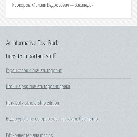
Киркоров, Филипп Бедросович — Википедия.
An Informative Text Blurb
Links to Important Stuff
Герои сезон 4 скачать торрент
Игры на psp скачать торрент драки
Патч bully scholarship edition
Видео уроки по истории россии скачать бесплатно
Pdf конвертер для mac os