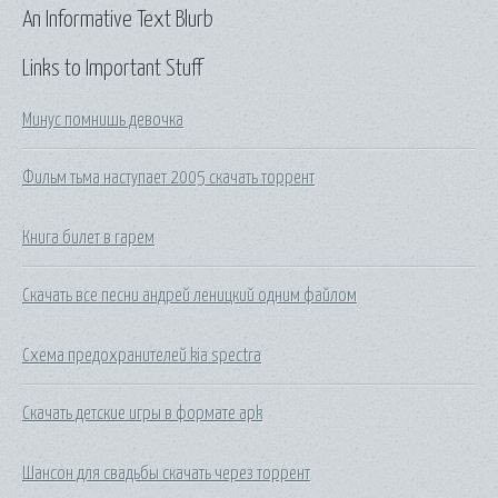
An Informative Text Blurb
Links to Important Stuff
Минус помнишь девочка
Фильм тьма наступает 2005 скачать торрент
Книга билет в гарем
Скачать все песни андрей леницкий одним файлом
Схема предохранителей kia spectra
Скачать детские игры в формате apk
Шансон для свадьбы скачать через торрент