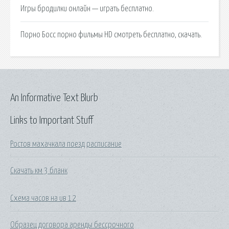
Игры бродилки онлайн — играть бесплатно.
Порно Босс порно фильмы HD смотреть бесплатно, скачать.
An Informative Text Blurb
Links to Important Stuff
Ростов махачкала поезд расписание
Скачать км 3 бланк
Схема часов на ив 12
Образец договора аренды бессрочного