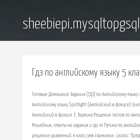
sheebiepi.mysqltopgsq
Гдз по английскому языку 5 кл
Готовые Домашние Задания (ГДЗ) по Английскому языку 
Английскому языку Spotlight (Английский в фокусе) 9 кл
Английский в фокусе. Е. Ваулина Решение тестов по анг
Решебник, ответы на задания и гдз от Путина по английс
решение уравнений 4 класс умк гармония -1класс. Предна