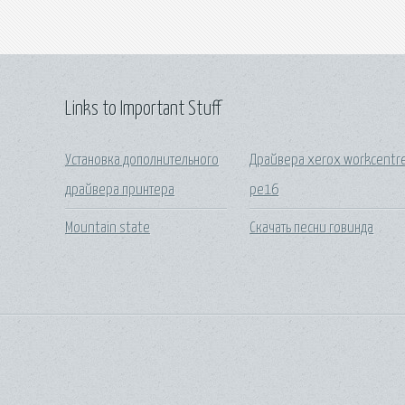
Links to Important Stuff
Установка дополнительного
Драйвера xerox workcentr
драйвера принтера
pe16
Mountain state
Скачать песни говинда