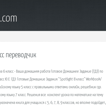
l.com
асс переводчик
за 6 класс - Ваша домашняя работа Готовое Домашнее Задание (ГДЗ) по
асс Ю.Е. ГДЗ: Готовые Домашние Задания.“Spotlight 8 класс” Workbook/
лийскому языку 5 класс с правильными ответами онлайн, решебник гдз.
кому языку 7 класс. Решения все. конспект урока по математике на тему
значена книга для учащихся с 5, 6, 7, 8, 9 классов, но вполне подойдет 