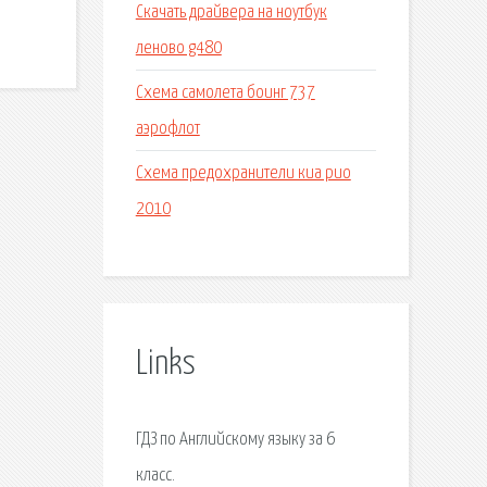
Скачать драйвера на ноутбук
леново g480
Схема самолета боинг 737
аэрофлот
Схема предохранители киа рио
2010
Links
ГДЗ по Английскому языку за 6
класс.