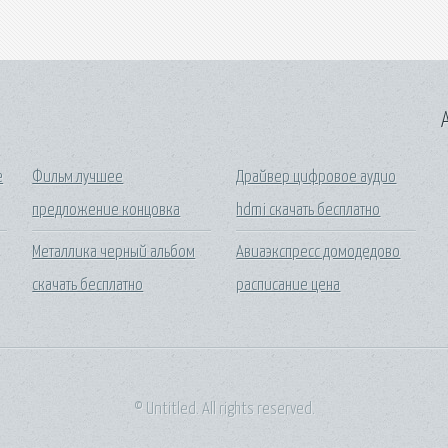
A
e
Фильм лучшее
Драйвер цифровое аудио
предложение концовка
hdmi скачать бесплатно
Металлика черный альбом
Авиаэкспресс домодедово
скачать бесплатно
расписание цена
© Untitled. All rights reserved.