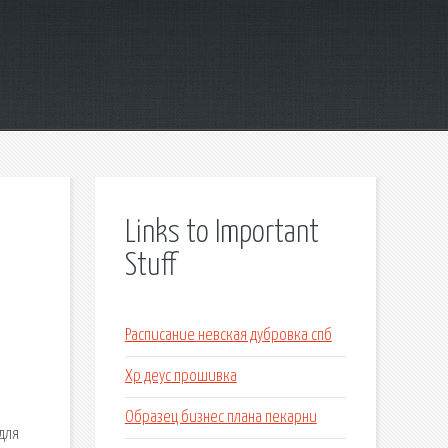
Links to Important
Stuff
Расписание невская дубровка спб
Хр деус прошивка
Образец бизнес плана пекарни
для