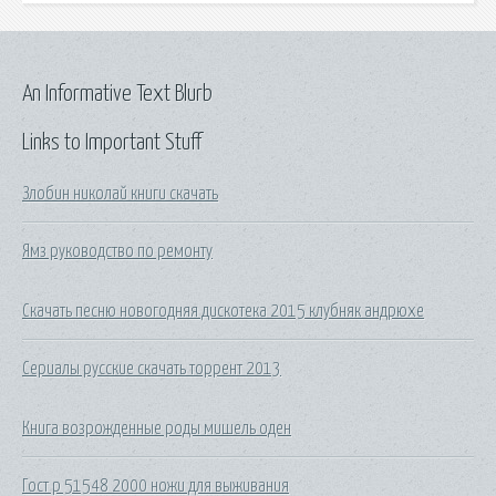
An Informative Text Blurb
Links to Important Stuff
Злобин николай книги скачать
Ямз руководство по ремонту
Скачать песню новогодняя дискотека 2015 клубняк андрюхе
Сериалы русские скачать торрент 2013
Книга возрожденные роды мишель оден
Гост р 51548 2000 ножи для выживания