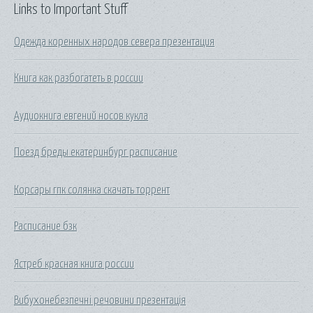
Links to Important Stuff
Одежда коренных народов севера презентация
Книга как разбогатеть в россии
Аудиокнига евгений носов кукла
Поезд бреды екатеринбург расписание
Корсары гпк солянка скачать торрент
Расписание бзк
Ястреб красная книга россии
Вибухонебезпечні речовини презентація