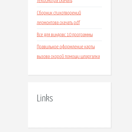
техосмотра скачать
Сборник стихотворений
лермонтова скачать pdf
Все для виндовс 10 программы
Правильное оформление карты
вызова скорой помощи шпаргалка
Links