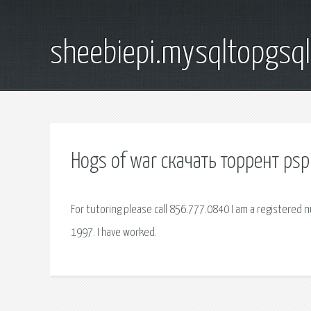
sheebiepi.mysqltopgsq
Hogs of war скачать торрент psp
For tutoring please call 856.777.0840 I am a registered 
1997. I have worked.