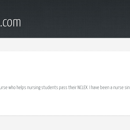
l.com
nurse who helps nursing students pass their NCLEX. I have been a nurse si