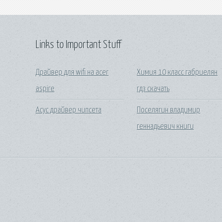
Links to Important Stuff
Драйвер для wifi на acer
Химия 10 класс габриелян
aspire
гдз скачать
Асус драйвер чипсета
Поселягин владимир
геннадьевич книги