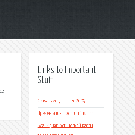
Links to Important
Stuff
nce
Скачать моды на пес 2009
Презентация о россии 1 класс
Бланк диагностической карты