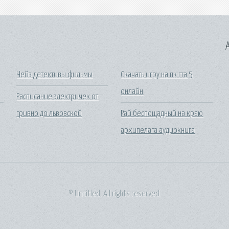
A
Чейз детективы фильмы
Скачать игру на пк гта 5
онлайн
Расписание электричек от
гривно до львовской
Рай беспощадный на краю
архипелага аудиокнига
© Untitled. All rights reserved.