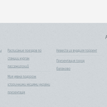
A
ды
Расписание поездов по
Невеста из вуадиля торрент
станции курган
Презентация город
пассажирский
балаково
Моя уявна подорож
історичними місцями україни
презентація