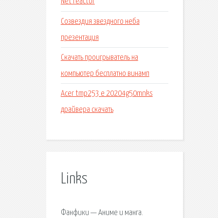
Net reactor
Созвездия звездного неба
презентация
Скачать проигрыватель на
компьютер бесплатно винамп
Acer tmp253 e 20204g50mnks
драйвера скачать
Links
Фанфики — Аниме и манга.