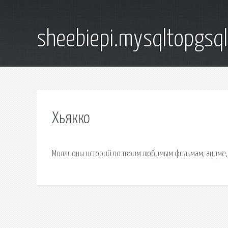
sheebiepi.mysqltopgsq
Хьякко
Миллионы историй по твоим любимым фильмам, аниме, 