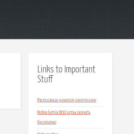
Links to Important
Stuff
Расписание конотоп электричек
Nokia lumia 800 игры скачать
бесплатно