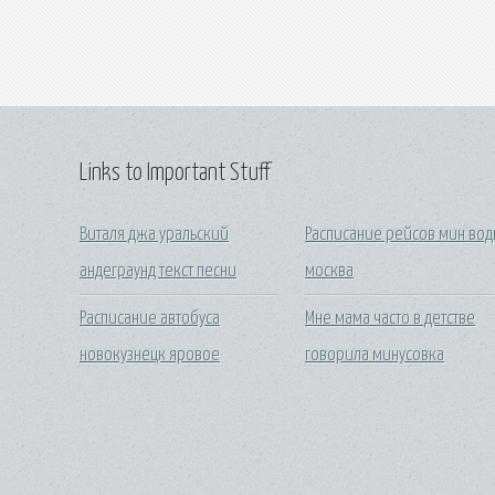
Links to Important Stuff
Виталя джа уральский
Расписание рейсов мин во
андеграунд текст песни
москва
Расписание автобуса
Мне мама часто в детстве
новокузнецк яровое
говорила минусовка