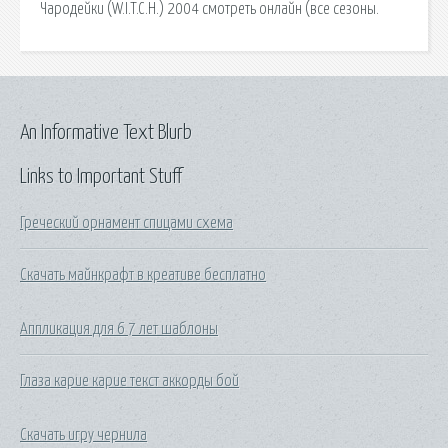
Чародейки (W.I.T.C.H.) 2004 смотреть онлайн (все сезоны.
An Informative Text Blurb
Links to Important Stuff
Греческий орнамент спицами схема
Скачать майнкрафт в креативе бесплатно
Аппликация для 6 7 лет шаблоны
Глаза карие карие текст аккорды бой
Скачать игру чернила