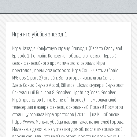
Игра кто убийца эпизод 1
Игра Назад в Конфетную страну: Эпизод 1 (Back to Candyland:
Episode 1 ) онлайн. Конфетки побывали в гостях. Первый
сезон фэнтезийного драматического сериала Игра
престолов , премьера которого. Игра Соник часть 2 (Sonic
RPG eps 1 part 2) онлайн. Вот и вторая часть игры Соник.
Здесь Соник. Снукер Acool; Billiards; Школа снукера; Снукерист;
Сексуальный Бильярд 8; Snooker; Lightning Break; Snooker.
Игра́ престо́лов (англ. Game of Thrones) — американский
телесериал в жанре фэнтези, основанный. Привет! Посмотри
страницу сериала Игра престолов (2011 - ) на КиноПоиске:
https://www. Маньяк-убийца наводит ужас на жителей Города.
Маленькие девочки не успевают домой. после американской
версии сериала - это чудО смотреть просто не возможно. ( ну