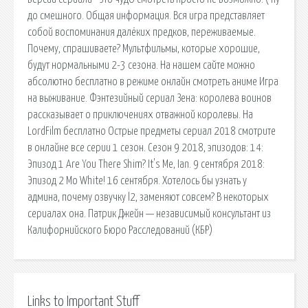
до смешного. Общая информация. Вся игра представляет
собой воспоминания далёких предков, переживаемые.
Почему, спрашиваете? Мультфильмы, которые хорошие,
будут нормальными 2-3 сезона. На нашем сайте можно
абсолютно бесплатно в режиме онлайн смотреть аниме Игра
на выживание. Фэнтезийный сериал Зена: королева воинов
рассказывает о приключениях отважной королевы. На
LordFilm бесплатно Острые предметы сериал 2018 смотрите
в онлайне все серии 1 сезон. Сезон 9 2018, эпизодов: 14:
Эпизод 1 Are You There Shim? It's Me, Ian. 9 сентября 2018:
Эпизод 2 Mo White! 16 сентября. Хотелось бы узнать у
админа, почему озвучку l2, заменяют совсем? В некоторых
сериалах она. Патрик Джейн — независимый консультант из
Калифорнийского Бюро Расследований (КБР)
Links to Important Stuff