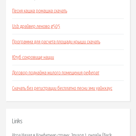
Песня кашка ромашка скачать
Usb драйвер леново g505
Программа для расчета площади крыши скачать
Ютуб сокровище нации
Договор поднайма жилого помещения реферат
Скачать без регистрации бесплатно песни эми уайнхаус
Links
Игра Назад в Конфетную страну: Эпизод 1 онлайн (Back.