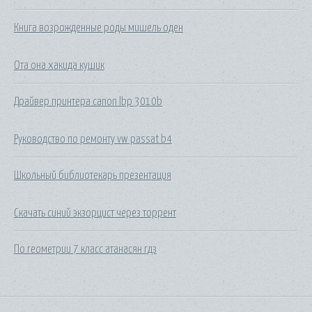
Книга возрожденные роды мишель оден
Ота она хакида кушик
Драйвер принтера canon lbp 3010b
Руководство по ремонту vw passat b4
Школьный библиотекарь презентация
Скачать синий экзорцист через торрент
По геометрии 7 класс атанасян гдз