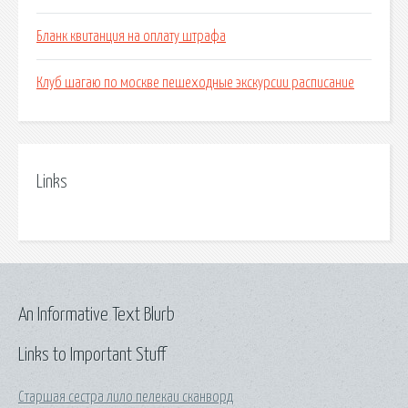
Бланк квитанция на оплату штрафа
Клуб шагаю по москве пешеходные экскурсии расписание
Links
An Informative Text Blurb
Links to Important Stuff
Старшая сестра лило пелекаи сканворд