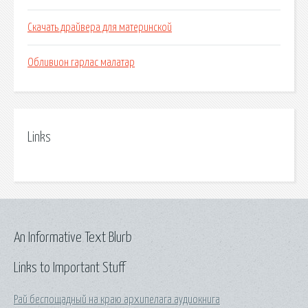
Скачать драйвера для материнской
Обливион гарлас малатар
Links
An Informative Text Blurb
Links to Important Stuff
Рай беспощадный на краю архипелага аудиокнига