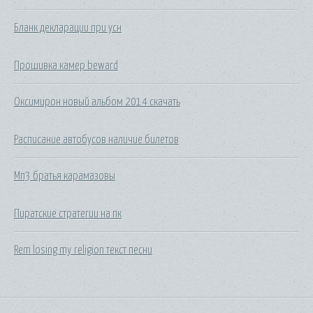
Бланк декларации при усн
Прошивка камер beward
Оксимирон новый альбом 2014 скачать
Расписание автобусов наличие билетов
Мп3 братья карамазовы
Пиратские стратегии на пк
Rem losing my religion текст песни