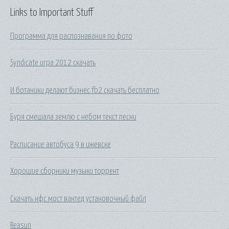
Links to Important Stuff
Программа для распознавания по фото
Syndicate игра 2012 скачать
И ботаники делают бизнес fb2 скачать бесплатно
Буря смешала землю с небом текст песни
Расписание автобуса 9 в ижевске
Хорошие сборники музыки торрент
Скачать нфс мост вантед установочный файл
Reasun