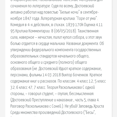
сочинения по литературе. Судя по всему, Достоевский
активно работал над повестью "Белые ночи" в сентябре-
ноябре 1847 года. Литературная критика: "Горе от ума".
Комедия в 4-х действиях, в стихах. 1839 170k Оценка:4.11
95 Критика Комментарии: 8 (06/05/2018). Таинственная
сила, наверное – нечистая, пилит купол собора, и этот звук
болью отдается в сердце мальчика. Название документа: Об
утверждении федерального компонента государственных
образовательных стандартов начального общего,
основного общего и среднего (полного) общего
образования (не. Достоевский Идиот краткое содержание,
персонажи, фильмы 14 03 2018 Виктор Боченков. Краткое
содержание книг и рассказов. По классам. 4 класс 12; 5 класс
32; 6 класс 47; 7 класс. Теория Раскольникова С одной
стороны, – говорил студент, – глупая, бессмысленная.
(Достоевский Преступление и наказание , часть 5, глава 4.
Разговор Раскольникова с Соней.). Не убий! Заповедь Христа
Среди множества произведений Достоевского (“Бесы”,