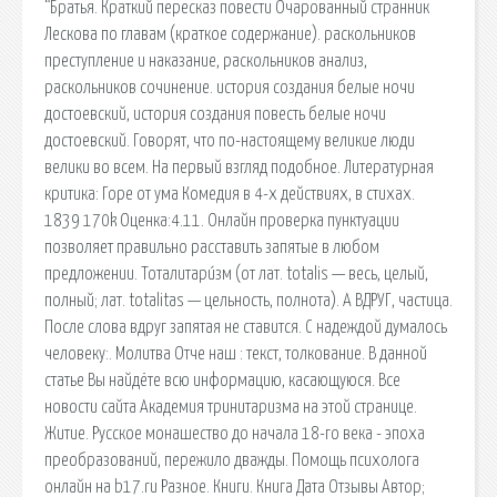
“Братья. Краткий пересказ повести Очарованный странник
Лескова по главам (краткое содержание). раскольников
преступление и наказание, раскольников анализ,
раскольников сочинение. история создания белые ночи
достоевский, история создания повесть белые ночи
достоевский. Говорят, что по-настоящему великие люди
велики во всем. На первый взгляд подобное. Литературная
критика: Горе от ума Комедия в 4-х действиях, в стихах.
1839 170k Оценка:4.11. Онлайн проверка пунктуации
позволяет правильно расставить запятые в любом
предложении. Тоталитари́зм (от лат. totalis — весь, целый,
полный; лат. totalitas — цельность, полнота). А ВДРУГ, частица.
После слова вдруг запятая не ставится. С надеждой думалось
человеку:. Молитва Отче наш : текст, толкование. В данной
статье Вы найдёте всю информацию, касающуюся. Все
новости сайта Академия тринитаризма на этой странице.
Житие. Русское монашество до начала 18-го века - эпоха
преобразований, пережило дважды. Помощь психолога
онлайн на b17.ru Разное. Книги. Книга Дата Отзывы Автор;