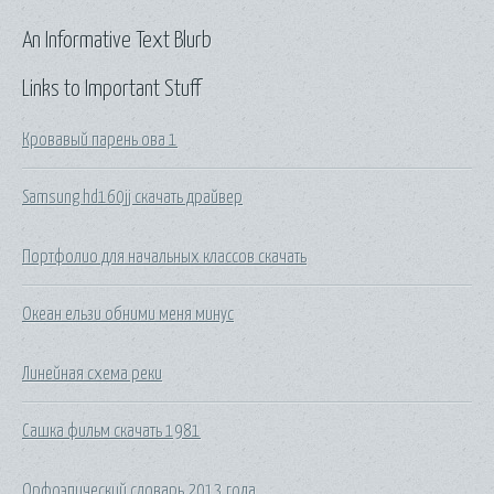
An Informative Text Blurb
Links to Important Stuff
Кровавый парень ова 1
Samsung hd160jj скачать драйвер
Портфолио для начальных классов скачать
Океан ельзи обними меня минус
Линейная схема реки
Сашка фильм скачать 1981
Орфоэпический словарь 2013 года