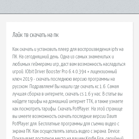
Лайк тв скачать на пк
Как скачать и установить плеер для воспроизведения iptv на
ПК. На сегодняшний день. Одна из самых знаменитых и
любимых геймерами игр, даст вам возможность насладиться
игрой. IObit Driver Booster Pro 6.4.0.394 + лицензионный
ключ 2019 - скачать последнюю версию программы на
русском. Подравляем! Вы нашли где скачать кс 1.6. Самая
лучшая сборка в интернете, скачать cs 1.6 у нас. В статье вы
найдете тарифы на домашний интернет ТТК, а также узнаете
как посмотреть тарифы. Скачать PotPlayer. На этой странице
вы имеете возможность скачать последние версии Daum
PotPlayer для. Бесплатные программы для съемки видео с
экрана ПК. Как осуществлять запись видео с экрана. Device:
Показывает доступное место на вашем Kindle Fire, серийный