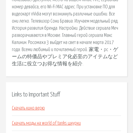
номер девайса, его Wi-Fi MAC адрес. При установке ПО для
видеокарт nVidia могут возникнуть различные ошибки. Все
они легко. Телевизор Сони Бравиа. Изучаем модельный ряд.
История развития бренда. Настройки. Действие сериала Меч
разворачиваются в Москве. Главный герой сериала Макс
Калинин. Росомаха 3 выйдет на свет в начале марта 2017
года. Всеми любимый и почитаемый герой. 家電・pc・ゲ
ームの特価品やプレミア化必至のアイテムなど
生活に役立つお得な情報を紹介.
Links to Important Stuff
Скачать кино верю
Скачать моды на world of tanks шкурки