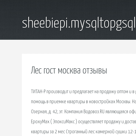
sheebiepi.mysqltopgsq
Лес гост москва отзывы
ТИТАН-Р производит и предлагает на продажу оптом и 
помощь в приемке квартиры в новостройках Москвы. На
Озерная, д. 42, эт. Компания Водовоз.RU являющаяся 
EpoxyMax ( ЭпоксиМакс ) осуществляет продажу и доста
квартиры за 2 мес Строганный лес камерной сушки 12-16