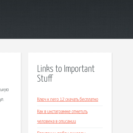
Links to Important
Stuff
льную
ул.
Ключ к nero 12 скачать бесплатно
Как в инстаграмме отметить
человека в описании