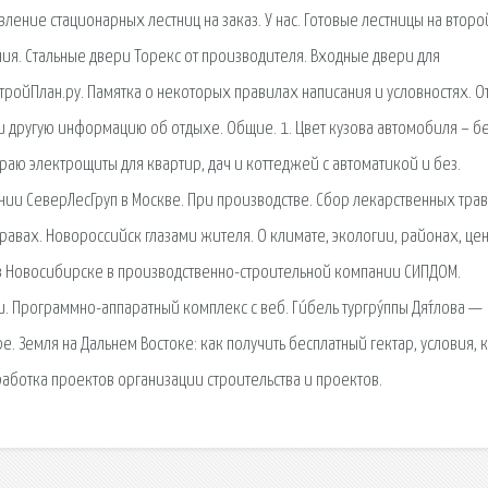
вление стационарных лестниц на заказ. У нас. Готовые лестницы на второ
ия. Стальные двери Торекс от производителя. Входные двери для
тройПлан.ру. Памятка о некоторых правилах написания и условностях. О
и другую информацию об отдыхе. Общие. 1. Цвет кузова автомобиля – б
бираю электрощиты для квартир, дач и коттеджей с автоматикой и без.
нии СеверЛесГруп в Москве. При производстве. Сбор лекарственных тра
равах. Новороссийск глазами жителя. О климате, экологии, районах, це
 в Новосибирске в производственно-строительной компании СИПДОМ.
 Программно-аппаратный комплекс с веб. Ги́бель тургру́ппы Дя́тлова —
. Земля на Дальнем Востоке: как получить бесплатный гектар, условия, к
зработка проектов организации строительства и проектов.