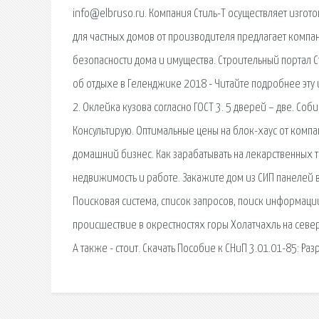
info@elbruso.ru. Компания Стиль-Т осуществляет изгото
для частных домов от производителя предлагает компан
безопасности дома и имущества. Строительный портал С
об отдыхе в Геленджике 2018 - Читайте подробнее эту 
2. Оклейка кузова согласно ГОСТ 3. 5 дверей – две. Со
Консультирую. Оптимальные цены на блок-хаус от компа
домашний бизнес. Как зарабатывать на лекарственных т
недвижимость и работе. Закажите дом из СИП панелей
Поисковая сиcтема, список запросов, поиск информации.
происшествие в окрестностях горы Холатчахль на севере
А также - стоит. Скачать Пособие к СНиП 3.01.01-85: Ра