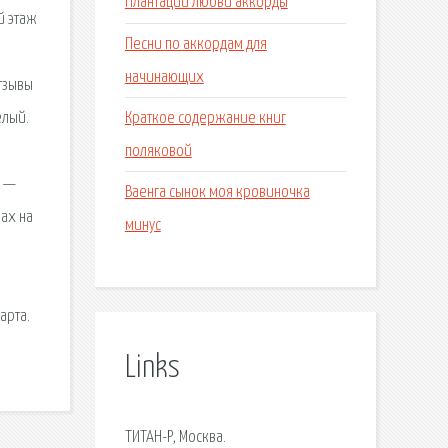
Плантации любви аккорды
й этаж
Песни по аккордам для
начинающих
тзывы
Краткое содержание книг
елый.
поляковой
в —
Ваенга сынок моя кровиночка
нах на
минус
арта.
Links
ТИТАН-Р, Москва.