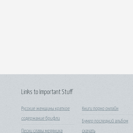
Links to Important Stuff
Русские женщины краткое
Книги порно онлайн
содержание брифли
Бумер последний альбом
Песни славы медяника
скачать