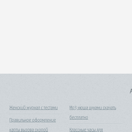
A
Женский журнал с тестами
Mp3 нюша цунами скачать
бесплатно
Правильное оформление
карты вызова скорой
Классные часы для