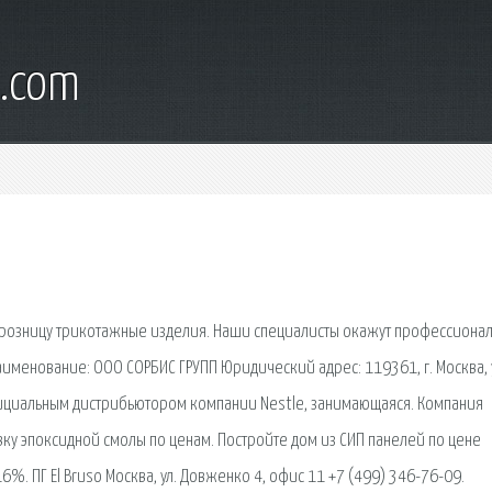
l.com
в розницу трикотажные изделия. Наши специалисты окажут профессиона
именование: ООО СОРБИС ГРУПП Юридический адрес: 119361, г. Москва, 
официальным дистрибьютором компании Nestle, занимающаяся. Компания
вку эпоксидной смолы по ценам. Постройте дом из СИП панелей по цене
%. ПГ El Bruso Москва, ул. Довженко 4, офис 11 +7 (499) 346-76-09.