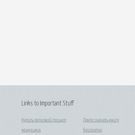
Links to Important Stuff
Купить легковой прицеп
Данте скачать книгу
минусинск
бесплатно