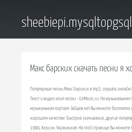
sheebiepi.mysqltopgsq
Макс барских скачать песни я х
Популярные песни Макс Барских в mp3, слушать онлайн М
Текст и видео клип песни - UziMusic.ru. На музыкальном
музыкальном портале Зайцев.нет Вы можете бесплатно ск
хорошем качестве. Быстрое скачивание, другие популяр
1990, Херсон, Украинская. На этой странице Вы можете 