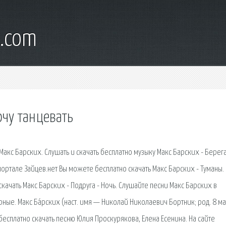
l.com
очу танцевать
акс Барских. Слушать и скачать бесплатно музыку Макс Барских - Берега
 портале Зайцев.нет Вы можете бесплатно скачать Макс Барских - Туманы.
ачать Макс Барских - Подруга - Ночь. Слушайте песни Макс Барских в
ные. Макс Ба́рских (наст. имя — Николай Николаевич Бортник; род. 8 м
бесплатно скачать песню Юлия Проскурякова, Елена Есенина. На сайте