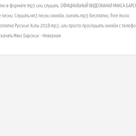
латно в формате mp3 или слушать. ОФИЦИАЛЬНЫЙ ВИДЕОКАНАЛ МАКСА БАРС
песни. Слушать мп3 песни онлайн, скачать mp3 бесплатно, free music
есплатно Русские Хиты 2018.mp3, или просто прослушать онлайн с телефо
качать Макс Барских - Неверная.