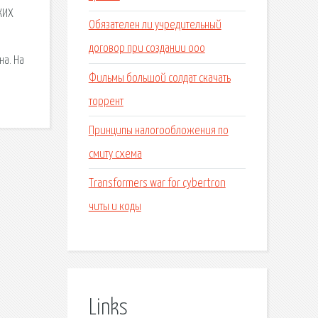
КИХ
Обязателен ли учредительный
договор при создании ооо
на. На
Фильмы большой солдат скачать
торрент
Принципы налогообложения по
смиту схема
Transformers war for cybertron
читы и коды
Links