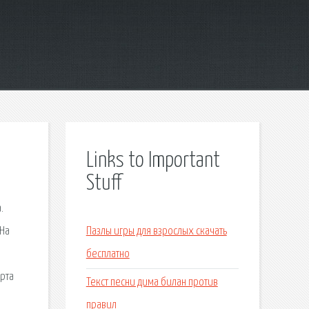
Links to Important
Stuff
.
 На
Пазлы игры для взрослых скачать
бесплатно
арта
Текст песни дима билан против
правил