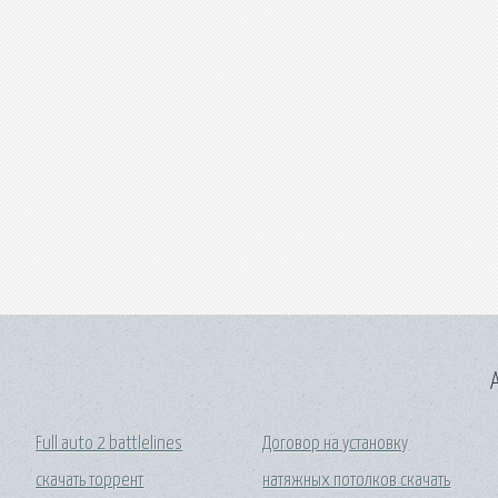
A
Full auto 2 battlelines
Договор на установку
скачать торрент
натяжных потолков скачать