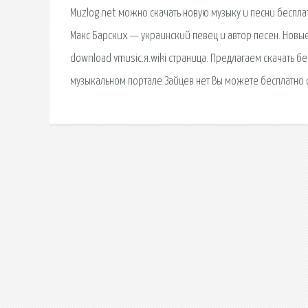
Muzlog.net можно скачать новую музыку и песни бесп
Макс Барских — украинский певец и автор песен. Новые 
download vmusic.я.wiki страница. Предлагаем скачать б
музыкальном портале Зайцев.нет Вы можете бесплатно с