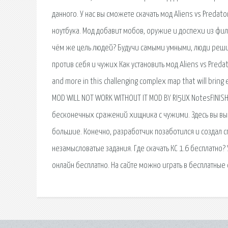
данного. У нас вы сможете скачать мод Aliens vs Predat
ноутбука. Мод добавит мобов, оружие и доспехи из фил
чём же цель людей? Будучи самыми умными, люди решил
против себя и чужих Как установить мод Aliens vs Predat
and more in this challenging complex map that will bring
MOD WILL NOT WORK WITHOUT IT MOD BY RI5UX NotesFINISHE
бесконечных сражений хищника с чужими. Здесь вы выст
большие. Конечно, разработчик позаботился и создал с
незамысловатые задания. Где скачать КС 1.6 бесплатно? 
онлайн бесплатно. На сайте можно играть в бесплатные