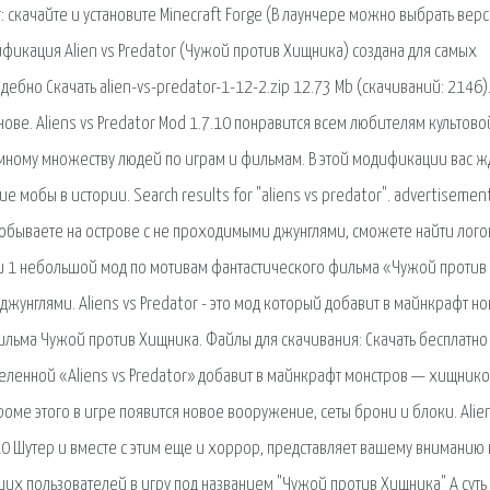
скачайте и установите Minecraft Forge (В лаунчере можно выбрать верс
ификация Alien vs Predator (Чужой против Хищника) создана для самых
бно Скачать alien-vs-predator-1-12-2.zip 12.73 Mb (cкачиваний: 2146)
снове. Aliens vs Predator Mod 1.7.10 понравится всем любителям культово
мному множеству людей по играм и фильмам. В этой модификации вас ж
мобы в истории. Search results for "aliens vs predator". advertisement
ы побываете на острове с не проходимыми джунглями, сможете найти лого
 и 1 небольшой мод по мотивам фантастического фильма «Чужой против
жунглями. Aliens vs Predator - это мод который добавит в майнкрафт н
ьма Чужой против Хищника. Файлы для скачивания: Скачать бесплатно 
селенной «Aliens vs Predator» добавит в майнкрафт монстров — хищнико
оме этого в игре появится новое вооружение, сеты брони и блоки. Alie
.10 Шутер и вместе с этим еще и хоррор, представляет вашему вниманию
их пользователей в игру под названием "Чужой против Хищника" А суть