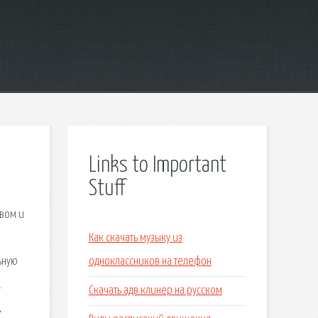
Links to Important
Stuff
вом и
Как скачать музыку из
ьную
одноклассников на телефон
.
Скачать адв клинер на русском
,