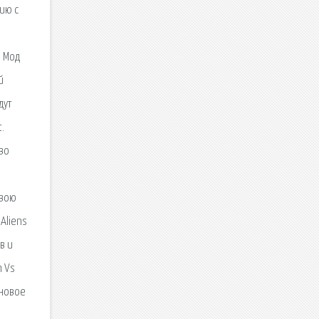
ию с
. Мод
й
дут
.
во
овою
Aliens
в и
n Vs
 новое