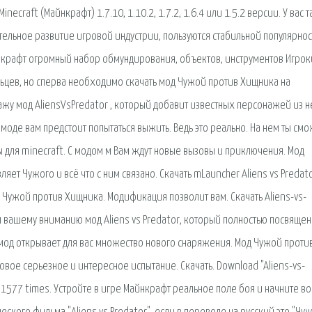
craft (Майнкрафт) 1.7.10, 1.10.2, 1.7.2, 1.6.4 или 1.5.2 версии. У вас 
тельное развитие игровой индустрии, пользуются стабильной популярно
айнкрафт огромный набор обмундирования, объектов, инструментов Игрок
льцев, но сперва необходимо скачать мод Чужой против Хищника на
окажу мод AliensVsPredator , который добавит известных персонажей из н
моде вам предстоит попытаться выжить. Ведь это реально. На нем ты см
ы для minecraft. С модом м Вам ждут новые вызовы и приключения. Мод
т Чужого и всё что с ним связано. Скачать mLauncher Aliens vs Predato
Чужой против Хищника. Модификация позволит вам. Скачать Aliens-vs-
ем вашему вниманию мод Aliens vs Predator, который полностью посвящен
мод открывает для вас множество нового снаряжения. Мод Чужой проти
овое серьезное и интересное испытание. Скачать. Download "Aliens-vs-
 1577 times. Устройте в игре Майнкрафт реальное поле боя и начните во