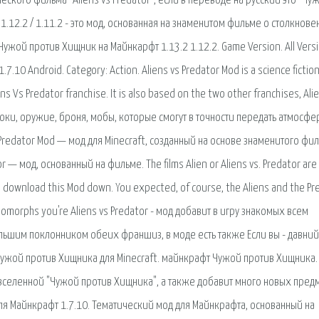
ского фильма "Aliens vs Predator", если в переводе на русский это "Чу
1.12.2 / 1.11.2 - это мод, основанная на знаменитом фильме о столкнове
ой против Хищник на Майнкарфт 1.13.2 1.12.2. Game Version. All Vers
1.7.10 Android. Category: Action. Aliens vs Predator Mod is a science fiction
s Vs Predator franchise. It is also based on the two other franchises, Ali
локи, оружие, броня, мобы, которые смогут в точности передать атмосфе
 Predator Mod — мод для Minecraft, созданный на основе знаменитого фи
— мод, основанный на фильме. The films Alien or Aliens vs. Predator are 
n to download this Mod down. You expected, of course, the Aliens and the Pr
enomorphs you're Aliens vs Predator - мод добавит в игру знакомых всем
ольшим поклонником обеих франшиз, в моде есть также Если вы - давний
Чужой против Хищника для Minecraft. майнкрафт Чужой против Хищника.
у вселенной "Чужой против Хищника", а также добавит много новых пред
ля Майнкрафт 1.7.10. Тематический мод для Майнкрафта, основанный на