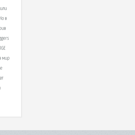
 или
Но в
оив
ggers
RGE
 в мир
не
ат
ы