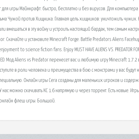
or для игры Майнкрафт: быстро, бесплатно и без вирусов. Для компьютера
ьма Чужой против Хищника. Главная цель хищников: уничтожить чужих. 
и вмешаться в эту войну и устроить настоящий бардак, тем самым настр
or: Скачайте и установите Minecraft Forge. Battle Predators Aliens Facehu
 enjoyment to science fiction fans. Enjoy MUST HAVE ALIENS VS. PREDATOR FO
D. Мод Aliens vs Predator перенесет вас и любимую игру Minecraft 1.7.2
упите в роли человека и преимущества в бою с монстрами у вас будут 
пециальную. Онлайн игры Сега созданы для маленьких игроков и содерж
У нас можно скачивать КС 1.6 напрямую и через торрент. Есть новые. Игр
 онлайн флеш игры. Большой.