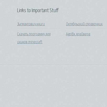
Links to Important Stuff
Зыгмантович книги
Октябрьский справочник
Скачать программу для
Agp8x драйвера
скинов minecraft