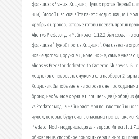
франшизах Чужих, Хищника, Чужих против Первый шаг: 
ним). Второй шаг: скачайте пакет с модификацией. Мод
храбрых игроков, которые готовы воевать против вражде
Alien vs Predator для Майнкрафт 1.12.2 был создан на о
франшизы "Чужой против Хищника". Она известна огро
новые доспехи, оружие и, конечно же, самые ужасающие 
Aliens vs Predator dedicated to Cameron Slusowski. В
хищников и повоевать с чужими или наоборот 2 карты
Хищника». Вы побываете на острове с не проходимыми д
броню, необычное оружие и пришельцев (мобов) из фил
vs Predator мод на майнкрафт. Мод по известной кинов
чужих, которые будут очень опасными противниками. Кр
Predator Mod - модернизация для версии Minecraft 1.7
обновление, способное покорить сердца многих игравш