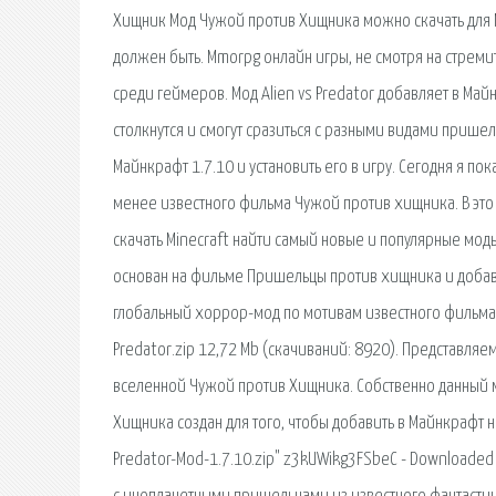
Хищник Мод Чужой против Хищника можно скачать для Mine
должен быть. Mmorpg онлайн игры, не смотря на стреми
среди геймеров. Мод Alien vs Predator добавляет в М
столкнутся и смогут сразиться с разными видами прише
Майнкрафт 1.7.10 и установить его в игру. Сегодня я п
менее известного фильма Чужой против хищника. В это 
скачать Minecraft найти самый новые и популярные мод
основан на фильме Пришельцы против хищника и добавляе
глобальный хоррор-мод по мотивам известного фильма 
Predator.zip 12,72 Mb (cкачиваний: 8920). Представля
вселенной Чужой против Хищника. Собственно данный 
Хищника создан для того, чтобы добавить в Майнкрафт н
Predator-Mod-1.7.10.zip" z3kUWikg3FSbeC - Downloaded