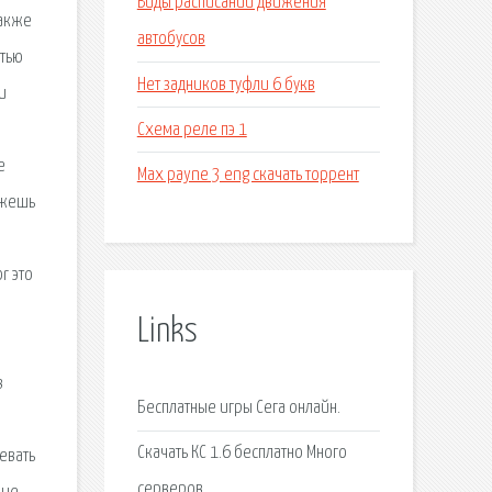
Виды расписаний движения
также
автобусов
стью
Нет задников туфли 6 букв
и
Схема реле пэ 1
е
Max payne 3 eng скачать торрент
ожешь
r это
Links
в
Бесплатные игры Сега онлайн.
Cкачать КС 1.6 бесплатно Много
евать
серверов.