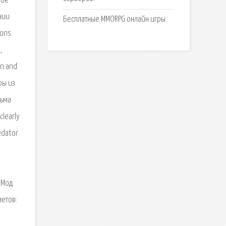
жие
нии
Бесплатные MMORPG онлайн игры.
ions
,
en and
ры из
льма
clearly
edator
 Мод
метов: