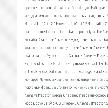
с инопланетными пришельцами из известного фантастиче
против Хищников". Мод Alien vs Predator для Майнкрафт 
между двумя ужасающими инопланетными существами Чуж
Minecraft 1.12 1.12.2 Minecraft 1.10 1.10.2 Minecraft 1.7 
horror, themed Minecraft mod based primarily on the Alien
Predator. Скачать майнкрафт. Будут добавлены новые б
этого противостояние в вашу игру майнкрафт. Aliens vs
под названием Чужие против Хищника. Aliens vs Predator 
a cult. And so it is a Must for every movie and Sci-Fi Fa
in the darkness, but also in front of facehuggers and X
монстров: Чужого и Хищника. Так как автор является б
поклонник франшизы, то вам точно нужно скачать мод 
Aliens vs Predator, который перенесет вас в атмосфер
мобов, оружие, блоки и измерения. AliensVsPredator д