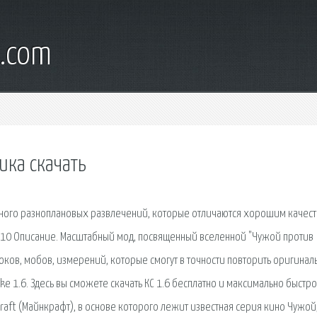
l.com
ка скачать
ного разноплановых развлечений, которые отличаются хорошим качест
1.7.10 Описание. Масштабный мод, посвященный вселенной "Чужой против
оков, мобов, измерений, которые смогут в точности повторить оригинал
ke 1.6. Здесь вы сможете скачать КС 1.6 бесплатно и максимально быстро
raft (Майнкрафт), в основе которого лежит известная серия кино Чужой