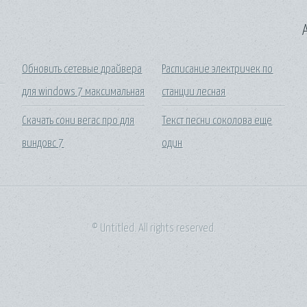
A
Обновить сетевые драйвера
Расписание электричек по
для windows 7 максимальная
станции лесная
Скачать сони вегас про для
Текст песни соколова еще
виндовс 7
один
© Untitled. All rights reserved.