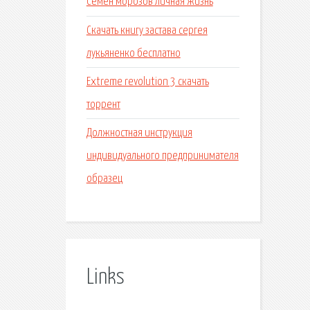
Семен морозов личная жизнь
Скачать книгу застава сергея
лукьяненко бесплатно
Extreme revolution 3 скачать
торрент
Должностная инструкция
индивидуального предпринимателя
образец
Links