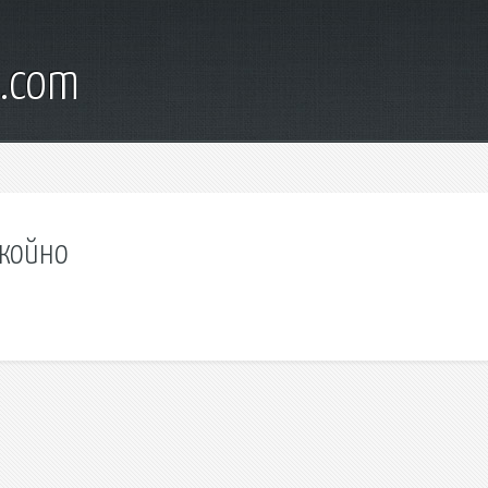
l.com
окойно