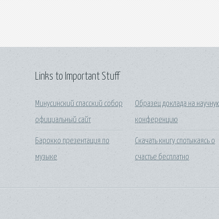
Links to Important Stuff
Минусинский спасский собор
Образец доклада на научну
официальный сайт
конференцию
Барокко презентация по
Скачать книгу спотыкаясь о
музыке
счастье бесплатно