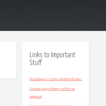
Links to Important
Stuff
Решебник о с истер алгебра 8 класс
Скачать игру subway surfers на
андроид