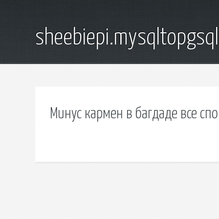
sheebiepi.mysqltopgsq
Минус кармен в багдаде все сп