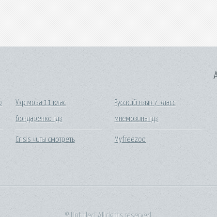
A
ю
Укр мова 11 клас
Русский язык 7 класс
бондаренко гдз
мнемозина гдз
Crisis читы смотреть
Myfreezoo
© Untitled. All rights reserved.