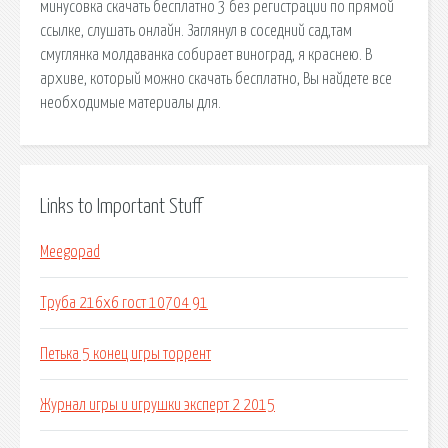
минусовка скачать бесплатно 3 без регистрации по прямой
ссылке, слушать онлайн. Заглянул в соседний сад,там
смуглянка молдаванка собирает виноград, я краснею. В
архиве, который можно скачать бесплатно, Вы найдете все
необходимые материалы для.
Links to Important Stuff
Meegopad
Труба 216х6 гост 10704 91
Петька 5 конец игры торрент
Журнал игры и игрушки эксперт 2 2015