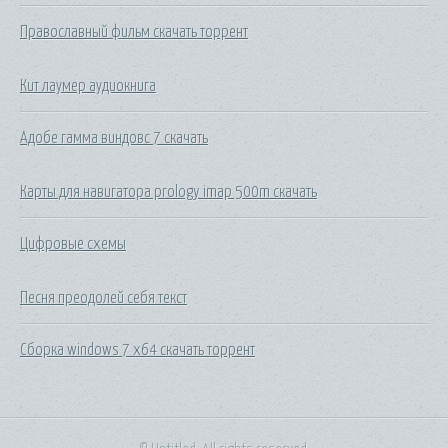
Православный фильм скачать торрент
Кит лаумер аудиокнига
Адобе гамма виндовс 7 скачать
Карты для навигатора prology imap 500m скачать
Цифровые схемы
Песня преодолей себя текст
Сборка windows 7 x64 скачать торрент