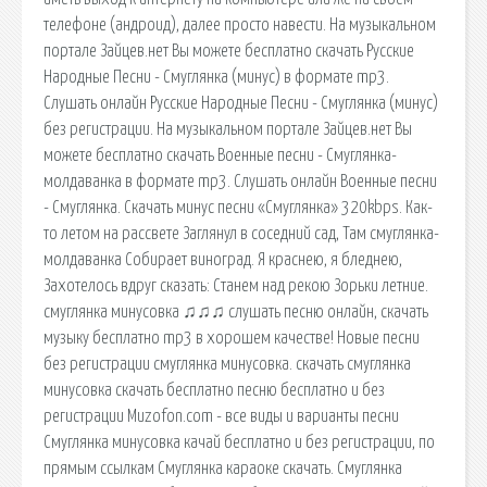
телефоне (андроид), далее просто навести. На музыкальном
портале Зайцев.нет Вы можете бесплатно скачать Русские
Народные Песни - Смуглянка (минус) в формате mp3.
Слушать онлайн Русские Народные Песни - Смуглянка (минус)
без регистрации. На музыкальном портале Зайцев.нет Вы
можете бесплатно скачать Военные песни - Смуглянка-
молдаванка в формате mp3. Слушать онлайн Военные песни
- Смуглянка. Скачать минус песни «Смуглянка» 320kbps. Как-
то летом на рассвете Заглянул в соседний сад, Там смуглянка-
молдаванка Собирает виноград. Я краснею, я бледнею,
Захотелось вдруг сказать: Станем над рекою Зорьки летние.
смуглянка минусовка ♫♫♫ слушать песню онлайн, скачать
музыку бесплатно mp3 в хорошем качестве! Новые песни
без регистрации смуглянка минусовка. скачать смуглянка
минусовка скачать бесплатно песню бесплатно и без
регистрации Muzofon.com - все виды и варианты песни
Смуглянка минусовка качай бесплатно и без регистрации, по
прямым ссылкам Смуглянка караоке скачать. Смуглянка