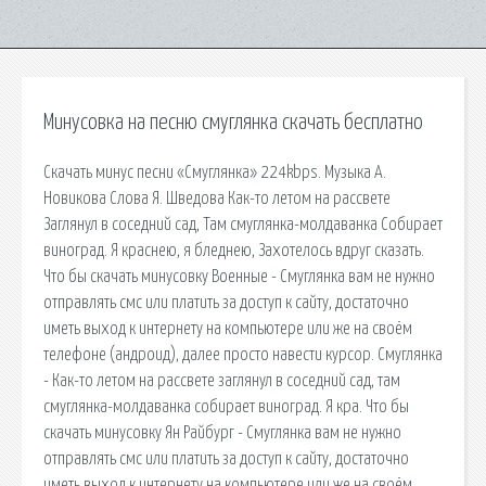
Минусовка на песню смуглянка скачать бесплатно
Скачать минус песни «Смуглянка» 224kbps. Музыка А.
Новикова Слова Я. Шведова Как-то летом на рассвете
Заглянул в соседний сад, Там смуглянка-молдаванка Собирает
виноград. Я краснею, я бледнею, Захотелось вдруг сказать.
Что бы скачать минусовку Военные - Смуглянка вам не нужно
отправлять смс или платить за доступ к сайту, достаточно
иметь выход к интернету на компьютере или же на своём
телефоне (андроид), далее просто навести курсор. Смуглянка
- Как-то летом на рассвете заглянул в соседний сад, там
смуглянка-молдаванка собирает виноград. Я кра. Что бы
скачать минусовку Ян Райбург - Смуглянка вам не нужно
отправлять смс или платить за доступ к сайту, достаточно
иметь выход к интернету на компьютере или же на своём