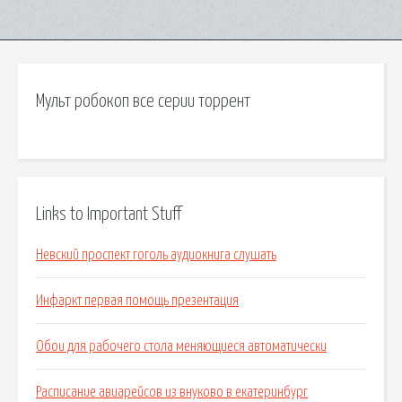
Мульт робокоп все серии торрент
Links to Important Stuff
Невский проспект гоголь аудиокнига слушать
Инфаркт первая помощь презентация
Обои для рабочего стола меняющиеся автоматически
Расписание авиарейсов из внуково в екатеринбург