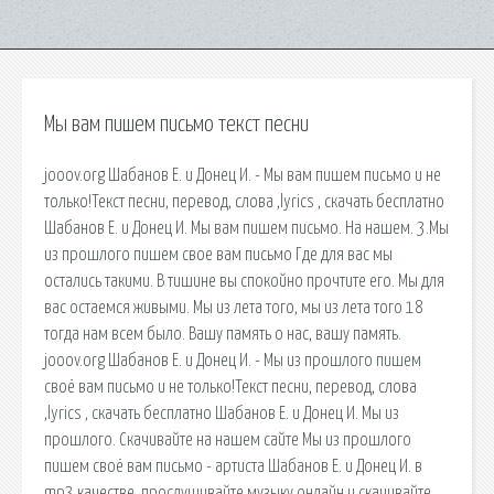
Мы вам пишем письмо текст песни
jooov.org Шабанов Е. и Донец И. - Мы вам пишем письмо и не
только!Текст песни, перевод, слова ,lyrics , скачать бесплатно
Шабанов Е. и Донец И. Мы вам пишем письмо. На нашем. 3.Мы
из прошлого пишем свое вам письмо Где для вас мы
остались такими. В тишине вы спокойно прочтите его. Мы для
вас остаемся живыми. Мы из лета того, мы из лета того 18
тогда нам всем было. Вашу память о нас, вашу память.
jooov.org Шабанов Е. и Донец И. - Мы из прошлого пишем
своё вам письмо и не только!Текст песни, перевод, слова
,lyrics , скачать бесплатно Шабанов Е. и Донец И. Мы из
прошлого. Скачивайте на нашем сайте Мы из прошлого
пишем своё вам письмо - артиста Шабанов Е. и Донец И. в
mp3 качестве, прослушивайте музыку онлайн и скачивайте