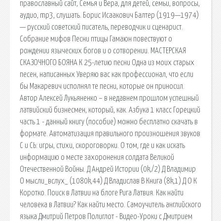
православный сайт, Семья и Вера, для детей, семьи, вопросы,
аудио, mp3, слушать. Борис Исаакович Балтер (1919—1974)
— русский советский писатель, переводчик и сценарист.
Собрание мифов Песни птицы Гамаюн повествуют о
рождении языческих богов и о сотворении. МАСТЕРСКАЯ
СКАЗОЧНОГО БОЯНА К 25-летию песни Одна из моих старых
песен, написанных Уверяю вас как профессионал, что если
бы Макаревич исполнял те песни, которые он приносил.
Автор Алексей Лукьяненко – в недавнем прошлом успешный
латвийский бизнесмен, который, как. Азбука 1 класс Горецкий
часть 1 - данный книгу (пособие) можно бесплатно скачать в
формате. Автоматизация правильного произношения звуков
С и СЬ: игры, стихи, скороговорки. О том, где и как искать
информацию о месте захоронения солдата Великой
Отечественной Войны. Д Андрей Истории (0k,/2) Д Владимир
О мысли_вслух_ (1080k,44) Д Владислав В Книга (8k,1) Д О К
Коротко. Поиск в Латвии на блоге Рига Латвия. Как найти
человека в Латвии? Как найти место. Самоучитель английского
языка Дмитрий Петров Полиглот - Видео-Уроки с Дмитрием