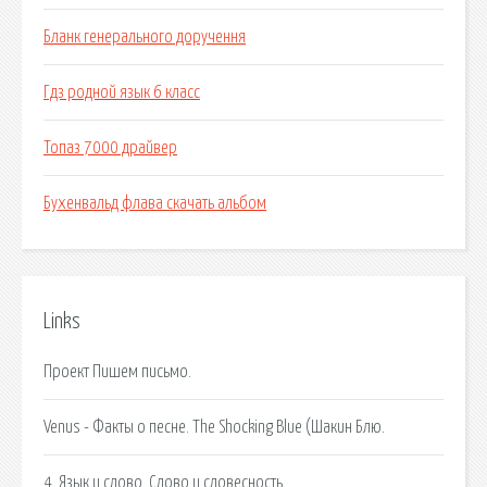
Бланк генерального доручення
Гдз родной язык 6 класс
Топаз 7000 драйвер
Бухенвальд флава скачать альбом
Links
Проект Пишем письмо.
Venus - Факты о песне. The Shocking Blue (Шакин Блю.
4. Язык и слово. Слово и словесность.