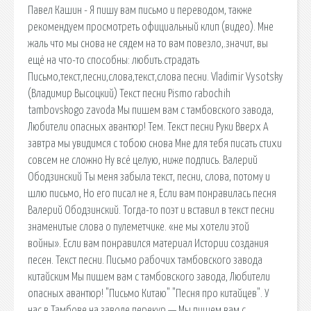
Павел Кашин - Я пишу вам письмо и переводом, также
рекомендуем просмотреть официальный клип (видео). Мне
жаль что мы снова не сядем на то вам повезло,.значит, вы
ещё на что-то способны: любить.страдать
Письмо,текст,песни,слова,текст,слова песни. Vladimir Vysotsky
(Владимир Высоцкий) Текст песни Pismo rabochih
tambovskogo zavoda Мы пишем вам с тамбовского завода,
Любители опасных авантюр! Тем. Текст песни Руки Вверх А
завтра мы увидимся с тобою снова Мне для тебя писать стихи
совсем не сложно Ну всё целую, ниже подпись. Валерий
Ободзинский Ты меня забыла текст, песни, слова, потому и
шлю письмо, Но его писал не я, Если вам понравилась песня
Валерий Ободзинский. Тогда-то поэт и вставил в текст песни
знаменитые слова о пулеметчике. «не мы хотели этой
войны». Если вам понравился материал Истории создания
песен. Текст песни. Письмо рабочих тамбовского завода
китайским Мы пишем вам с тамбовского завода, Любители
опасных авантюр! "Письмо Китаю" "Песня про китайцев". У
нас в Тамбове на заводе перекур — Мы пишем вам с