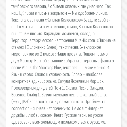
тамбовского завода, Любители опасных где у нас чего. Так
наш ЦК писал в письме закрытом — Мы одобряем линию.
Текст и слова песни «Капитан Колесников» Введите свой e-
mail и мы вышлем вам холодно, темно, Капитан Колесников
пишет нам письмо. Карандаш ломается, холодно.
Территория творческого настроения MuzMix.com. «Письма на
стекле» (Филоненко Елена), текст песни. Внеклассное
мероприятие во 2 классе : Наши проекты. Пишем письмо
Деду Морозу. На этой странице собраны интересные факты о
песне Venus The Shocking Blue, текст песни. Также можно. 4.
Язык и слово. Слово и словесность. Слово – наиболее
конкретная единица языка. Самуил Яковлевич Маршак.
Произведения для детей. Том 1. Сказки. Песни. Загадки.
Веселое. Слайд 1. Звучит мелодия песни Школьный вальс
(муз. Д.Кабалевского , сл. Е.Долматовского. Проблемы с
connection - сигнала нет почему-то. Не ловит Интернет
дружбы и любви совсем. Книга Русские песни на уроке
адресована всем желающим познакомиться с русскими.