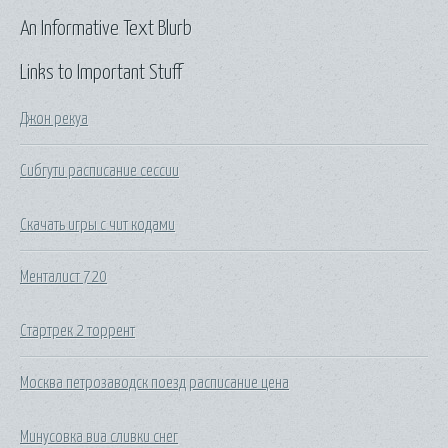
An Informative Text Blurb
Links to Important Stuff
Джон рекуа
Сибгути расписание сессии
Скачать игры с чит кодами
Менталист 720
Стартрек 2 торрент
Москва петрозаводск поезд расписание цена
Минусовка виа сливки снег