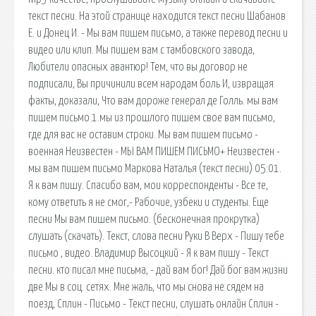
текст песни. На этой странице находится текст песни Шабанов
Е. и Донец И. - Мы вам пишем письмо, а также перевод песни и
видео или клип. Мы пишем вам с тамбовского завода,
Любители опасных авантюр! Тем, что вы договор не
подписали, Вы причинили всем народам боль И, извращая
факты, доказали, Что вам дороже генерал де Голль. мы вам
пишем письмо 1.мы из прошлого пишем свое вам письмо,
где для вас не оставим строки. Мы вам пишем письмо -
военная Неизвестен - МЫ ВАМ ПИШЕМ ПИСЬМО+ Неизвестен -
мы вам пишем письмо Маркова Наталья (текст песни) 05:01.
Я к вам пишу. Спасибо вам, мои корреспонденты - Все те,
кому ответить я не смог,- Рабочие, узбеки и студенты. Еще
песни Мы вам пишем письмо. (бесконечная прокрутка)
слушать (скачать). Текст, слова песни Руки В Верх - Пишу тебе
письмо , видео. Владимир Высоцкий - Я к вам пишу - Текст
песни. кто писал мне письма, - дай вам бог! Дай бог вам жизни
две Мы в соц. сетях. Мне жаль, что мы снова не сядем на
поезд, Сплин - Письмо - Текст песни, слушать онлайн Сплин -