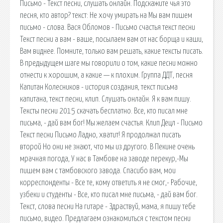
Письмо - Текст песни, слушать онлайн. Подскажите чья это
песня, кто автор? текст: Не хочу умирать на Мы вам пишем
письмо - слова. Вася Обломов - Письмо счастья текст песни
Текст песни а вам - ваше, посылаем вам от нас борща и каши,
Вам виднее. Помните, только вам решать, какие тексты писать.
В предыдущем шаге мы говорили о том, какие песни можно
отнести к хорошим, а какие — к плохим. Группа ДДТ, песня
Капитан Колесников - история создания, текст письма
капитана, текст песни, клип. Слушать онлайн. Я к вам пишу.
Тексты песни 2015 скачать бесплатно. Все, кто писал мне
письма, - дай вам бог! Мы желаем счастья. Клип Децл - Письмо
Текст песни Письмо Ладно, хватит! Я продолжал писать
второй Но они не знают, что мы из другого. В Пекине очень
мрачная погода, У нас в Тамбове на заводе перекур,-Мы
пишем вам с тамбовского завода. Спасибо вам, мои
корреспонденты - Все те, кому ответить я не смог,- Рабочие,
узбеки и студенты - Все, кто писал мне письма, - дай вам бог.
Текст, слова песни На гитаре - Здраствуй, мама, я пишу тебе
письмо, видео. Предлагаем ознакомиться с текстом песни