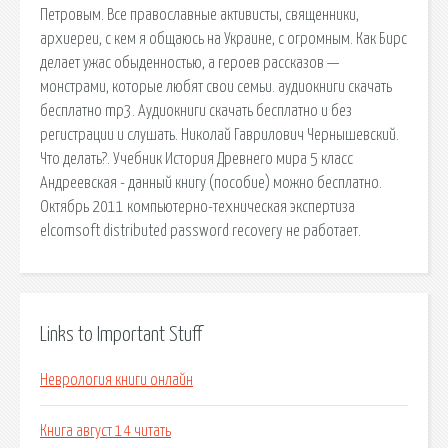
Петровым. Все православные активисты, священники,
архиереи, с кем я общаюсь на Украине, с огромным. Как Бирс
делает ужас обыденностью, а героев рассказов —
монстрами, которые любят свои семьи. аудиокниги скачать
бесплатно mp3. Аудиокниги скачать бесплатно и без
регистрации и слушать. Николай Гаврилович Чернышевский.
Что делать?. Учебник История Древнего мира 5 класс
Андреевская - данный книгу (пособие) можно бесплатно.
Октябрь 2011 компьютерно-техническая экспертиза
elcomsoft distributed password recovery не работает.
Links to Important Stuff
Неврология книги онлайн
Книга август 14 читать