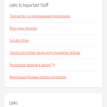
Links to Important Stuff
Творчество с в рахманинова презентация
Речь судьи образец
Ssd ahci driver
Скачать бесплатно песня артур пирожков любовь
Расписание звонков в школе 79
Интересные фильмы скачать торрентом
Links