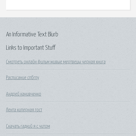
An Informative Text Blurb
Links to Important Stuff
Смотреть онлайн фильм живые мертвецы черная книга
Расписание спбгпу
Андрей канивченко
Лента киперная гост
Скачать гадкий я с читом