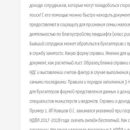
доходе сотрудников, которые могут понадобиться стор
поиск! С его помощью можно быстро находить документ
предоставляют в соцзащиту для признания семьи малои
деятельностью по благоустройству ландшафта (класс рис
Бывший сотрудник может обратиться в бухгалтерию с пр
в службу занятости. Какую форму справки. Именно для 
документ, как расчетный лист. Образец бланка справки 
НДС и выставлении счетов-фактур в случае выполнения
самыми последними. Правила и порядок заполнения 3-Н
для бухгалтеров формой представления данных о дохо
специалистов министерств и ведомств. Справки о доход
Пример 1. ИП Ковшов О.С. занимался указанной при гос
НДФЛ 2017-2018 года: скачать онлайн бесплатный. Как 