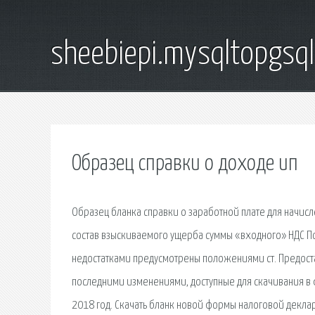
sheebiepi.mysqltopgsq
Образец справки о доходе ип
Образец бланка справки о заработной плате для начисл
состав взыскиваемого ущерба суммы «входного» НДС По
недостатками предусмотрены положениями ст. Предост
последними изменениями, доступные для скачивания в 
2018 год. Скачать бланк новой формы налоговой декла