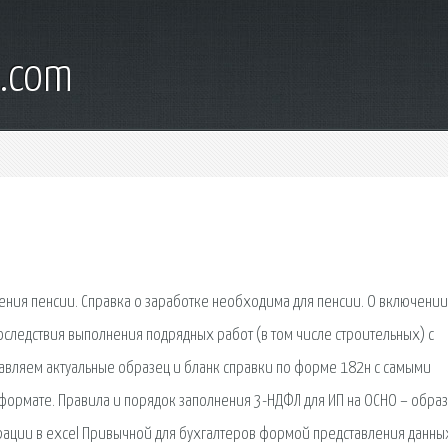
l.com
ения пенсии. Справка о заработке необходима для пенсии. О включении
следствия выполнения подрядных работ (в том числе строительных) с
авляем актуальные образец и бланк справки по форме 182н с самыми
формате. Правила и порядок заполнения 3-НДФЛ для ИП на ОСНО – образ
рации в excel Привычной для бухгалтеров формой представления данны