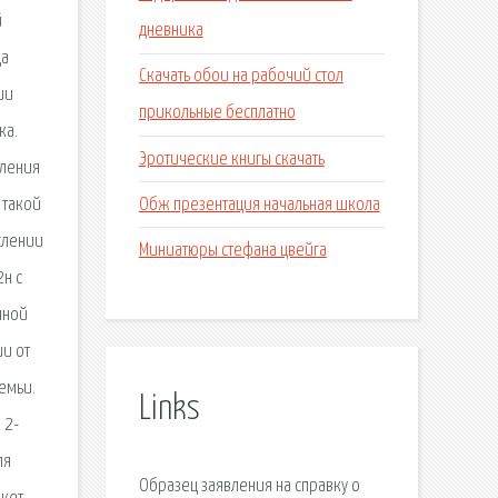
й
дневника
ца
Скачать обои на рабочий стол
ии
прикольные бесплатно
ка.
Эротические книгы скачать
вления
Обж презентация начальная школа
 такой
слении
Миниатюры стефана цвейга
н с
чной
и от
емьи.
Links
 2-
ля
Образец заявления на справку о