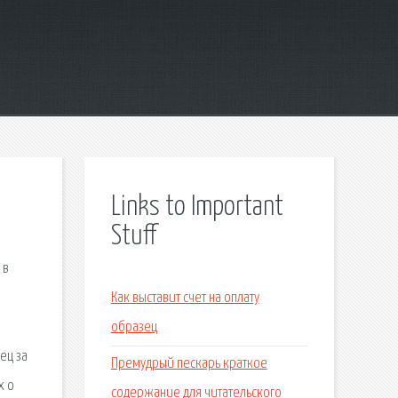
Links to Important
Stuff
 в
Как выставит счет на оплату
образец
ец за
Премудрый пескарь краткое
х о
содержание для читательского