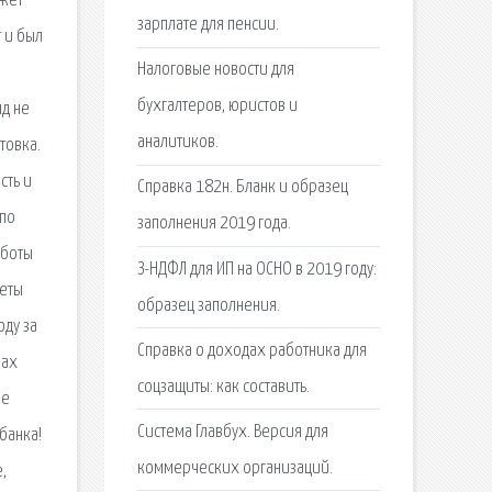
ожет
зарплате для пенсии.
 и был
Налоговые новости для
бухгалтеров, юристов и
яд не
аналитиков.
товка.
сть и
Справка 182н. Бланк и образец
 по
заполнения 2019 года.
аботы
З-НДФЛ для ИП на ОСНО в 2019 году:
кеты
образец заполнения.
оду за
Справка о доходах работника для
бах
соцзащиты: как составить.
не
Система Главбух. Версия для
банка!
коммерческих организаций.
,