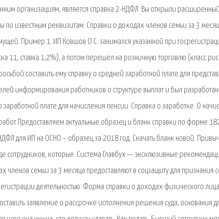
онним организациям, является справка 2-НДФЛ. Вы открыли расширенны
ы по известным реквизитам. Справки о доходах членов семьи за 3 меся
мущей. Пример 1. ИП Ковшов О.С. занимался указанной при госрегистрац
ка 11, ставка 1,2%), а потом перешел на розничную торговлю (класс рис
осьбой составить ему справку о средней заработной плате для предста
целей информирования работников о структуре выплат и был разработан
о заработной плате для начисления пенсии. Справка о заработке. О начи
 работ Предоставляем актуальные образец и бланк справки по форме 182
ДФЛ для ИП на ОСНО – образец за 2018 год. Скачать бланк новой. Привы
де сотрудников, которые. Система Главбух — эксклюзивные рекомендаци
ах членов семьи за 3 месяца предоставляют в соцзащиту для признания с
регистрации деятельностью. Форма справки о доходах физического лица
составить заявление о рассрочке исполнения решения суда, основания д