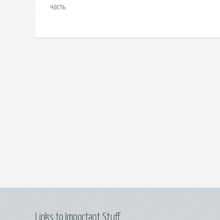
часть.
Links to Important Stuff