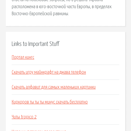
расположена в юго-восточной части Европы, в пределах
Восточно-Европейской равнины.
Links to Important Stuff
Портал кингс
Скачать игру майнкрафт на джава телефон
Скачать алфавит для самых маленьких картинки
Киркоров ты ты ты минус скачать бесплатно
Читы tropico 2