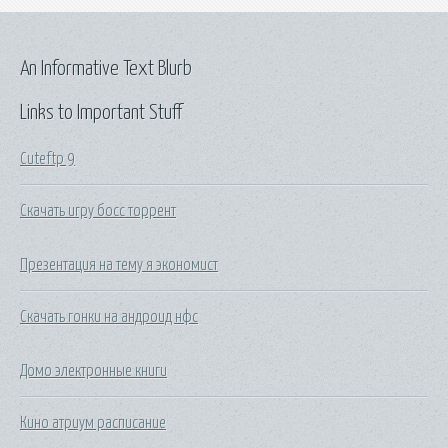
An Informative Text Blurb
Links to Important Stuff
Cuteftp 9
Скачать игру босс торрент
Презентация на тему я экономист
Скачать гонки на андроид нфс
Домо электронные книги
Кино атриум расписание