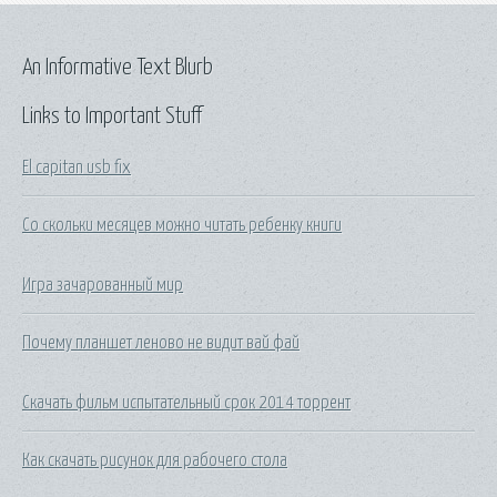
An Informative Text Blurb
Links to Important Stuff
El capitan usb fix
Со скольки месяцев можно читать ребенку книги
Игра зачарованный мир
Почему планшет леново не видит вай фай
Скачать фильм испытательный срок 2014 торрент
Как скачать рисунок для рабочего стола