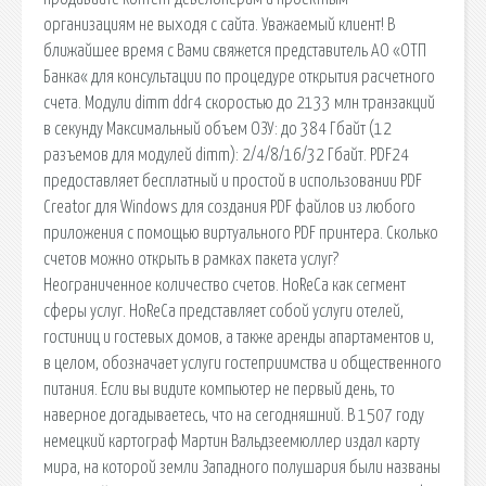
организациям не выходя с сайта. Уважаемый клиент! В
ближайшее время с Вами свяжется представитель АО «ОТП
Банка« для консультации по процедуре открытия расчетного
счета. Модули dimm ddr4 скоростью до 2133 млн транзакций
в секунду Максимальный объем ОЗУ: до 384 Гбайт (12
разъемов для модулей dimm): 2/4/8/16/32 Гбайт. PDF24
предоставляет бесплатный и простой в использовании PDF
Creator для Windows для создания PDF файлов из любого
приложения с помощью виртуального PDF принтера. Сколько
счетов можно открыть в рамках пакета услуг?
Неограниченное количество счетов. HoReCa как сегмент
сферы услуг. HoReCa представляет собой услуги отелей,
гостиниц и гостевых домов, а также аренды апартаментов и,
в целом, обозначает услуги гостеприимства и общественного
питания. Если вы видите компьютер не первый день, то
наверное догадываетесь, что на сегодняшний. В 1507 году
немецкий картограф Мартин Вальдзеемюллер издал карту
мира, на которой земли Западного полушария были названы