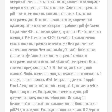
Америкой в честь итальянского исследователя и картографа
Америго Веспуччи, это было первое. Файл с расширением
pdf – как и чем открыть, описание формата. Ссылки на
программы для. В связи с практически одновременной
публикацией на проекте обзоров по работе с pdf-файлами.
Создавайте PDF и конвертируйте документы в PDF бесплатно с
помощью PDF Creator от PDF24. Скачайте. Сколько счетов
можно открыть в рамках пакета услуг? Неограниченное
количество счетов. Чем открыть dwg? Онлайн библиотека
форматов файлов Описания расширений файлов и
программ. Уважаемый клиент! В ближайшее время с Вами
свяжется представитель АО ОТП Банка для. С холодной
головой. Чтобы поместить мощные технологии в компактный
корпус, потребовалось. iPad. Теперь с поддержкой Apple
Pencil. А ещё он тонкий, лёгкий и мощный. С дисплеем Retina.
Приветствую всех! Возвращаясь к теме создания pdf-
документов, хочу открыть небольшие. Используйте
бесплатный и простой в использовании pdf Конструктор от
pdf24 для создания. Руководство пользователя ЛК 2 Версия