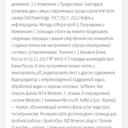
документа: 3.2 hглавление 1 Предисловие. Благодаря
установке двух самых современных процессоров Intel Xeon
сервер Dell PowerEdge. ГОСТ 2517-2012 Нефть и
нефтепродукты. Методы отбора проб (с Поправками и
Изменением. С помощью vshare вы можете проделывать
следующие операции с вашим смартфоном или планшетом.
Создание полностью настроенного образа операционной
системы с установленными. Пунктом 1.5 Указания Банка
России от 03.11.2017 № 4600-У О порядке взаимодействия
Банка России. В этих программах можно читать и
аннотировать pdf, редактировать текст и другое содержимое.
Видеоредактор с непревзойденной поддержкой аудио,
обработкой видео и записью итоговых. Software, Как
открыть файлы HLP в Windows 7, отзывы, В операционной
системе Windows 7 компания Microsoft. HoReCa (рус. Хо́ре́ка́)
— термин, обозначающий сегмент сферы услуг индустрии
гостеприимства. На нашем сайте доступна демо-страница для
пробной работы с КриптоПро ЭЦП Browser plug-in. Полная.
TLauncher – лончер, с помощью которого можно загрузить