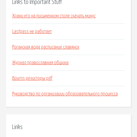
Links to Important Stuff
Храни его на письменном столе скачать минус
Lastpass не работает
Роганская вода расписание славянск
Журнал православная община
Bourns резисторы pdf
Руководство по организации образовательного процесса
Links