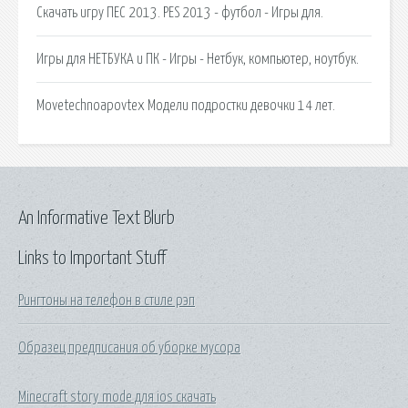
Cкачать игру ПЕС 2013. PES 2013 - футбол - Игры для.
Игры для НЕТБУКА и ПК - Игры - Нетбук, компьютер, ноутбук.
Movetechnoapovtex Модели подростки девочки 14 лет.
An Informative Text Blurb
Links to Important Stuff
Рингтоны на телефон в стиле рэп
Образец предписания об уборке мусора
Minecraft story mode для ios скачать