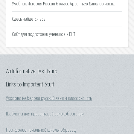
Учебник История России 6 класс Арсентьев Данилов часть.
Сдесь найдется все!.
Сайт для подготовки учеников к ЕНТ
An Informative Text Blurb
Links to Important Stuff
Узорова нефедова русский язык 4 класс скачать
Шаблоны для презентаций великобритания
Портфолио начальной школы образец