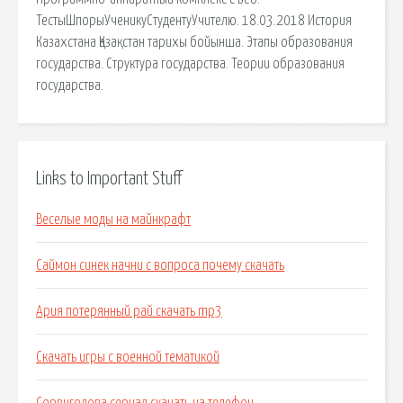
ТестыШпорыУченикуСтудентуУчителю. 18.03.2018 История
Казахстана Қазақстан тарихы бойынша. Этапы образования
государства. Структура государства. Теории образования
государства.
Links to Important Stuff
Веселые моды на майнкрафт
Саймон синек начни с вопроса почему скачать
Ария потерянный рай скачать mp3
Скачать игры с военной тематикой