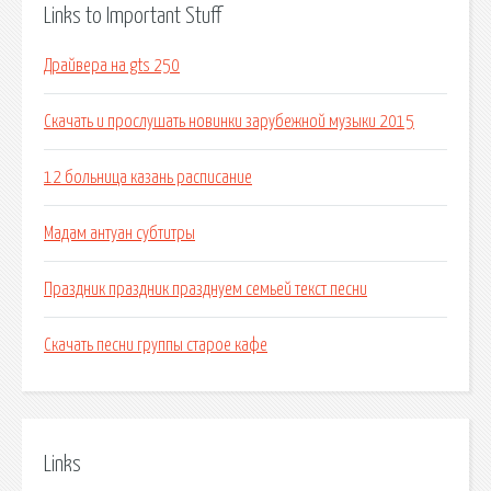
Links to Important Stuff
Драйвера на gts 250
Скачать и прослушать новинки зарубежной музыки 2015
12 больница казань расписание
Мадам антуан субтитры
Праздник праздник празднуем семьей текст песни
Скачать песни группы старое кафе
Links