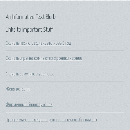
An Informative Text Blurb
Links to Important Stuff
Скачать песню рефлекс это новый год
Скачать игры на компьютер хроники нарнии
Скачать симулятор убежища
Женя вотсапп
Фирменный бланк лукойла
Программа энигма для прошивок скачать бесплатно