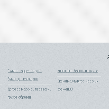
A
Скачать торрент группа
Книги типа богиня на кухне
бумер дискография
Скачать симулятор морских
Договор морской перевозки
сражений
грузов образец