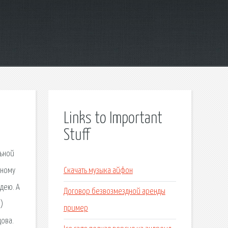
Links to Important
Stuff
льной
ьному
Скачать музыка айфон
идею. А
Договор безвозмездной аренды
)
пример
дова.