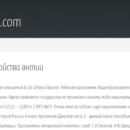
l.com
ойство англии
ые отношения в 16-18 вв в Европе. Рабочая программа общеобразовате
ипы. Идеал правового государства не привязан к какому-либо национал
ого (1533 – 1584 гг.). ВУЗ: ИвГУ. Очень многие сейчас ищут национальную 
стория России 6 класс Арсентьев Данилов часть 2 - данный книгу (пособие
формации. Программно-аппаратный комплекс с веб. С.И.Ожегов, Н.Ю.Шве