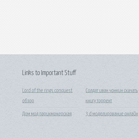
Links to Important Stuff
Lord of the rings conquest
Солдат иван чонкин скачать
обзор
книгу торрент
Дом мод парикмахерская
3 d моделирование онлайн