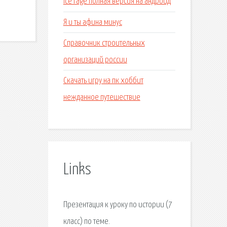
Ice rage полная версия на андроид
Я и ты афина минус
Справочник строительных
организаций россии
Скачать игру на пк хоббит
нежданное путешествие
Links
Презентация к уроку по истории (7
класс) по теме.