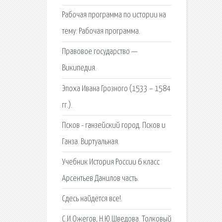
Рабочая программа по истории на
тему: Рабочая программа.
Правовое государство —
Википедия.
Эпоха Ивана Грозного (1533 – 1584
гг.).
Псков - ганзейский город. Псков и
Ганза. Виртуальная.
Учебник История России 6 класс
Арсентьев Данилов часть.
Сдесь найдется все!.
С.И.Ожегов, Н.Ю.Шведова. Толковый