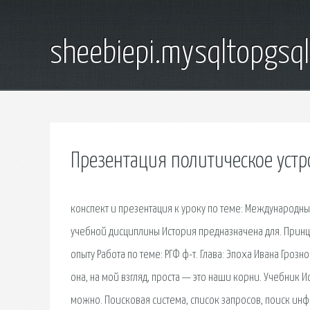
sheebiepi.mysqltopgsq
Презентация политическое устр
конспект и презентация к уроку по теме: Международн
учебной дисциплины История предназначена для. Принц
опыту Работа по теме: РГФ ф-т. Глава: Эпоха Ивана Грозн
она, на мой взгляд, проста — это наши корни. Учебник И
можно. Поисковая сиcтема, список запросов, поиск ин