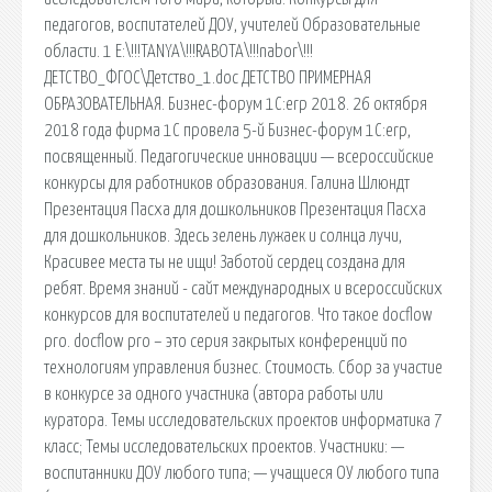
педагогов, воспитателей ДОУ, учителей Образовательные
области. 1 E:\!!!TANYA\!!!RABOTA\!!!nabor\!!!
ДЕТСТВО_ФГОС\Детство_1.doc ДЕТСТВО ПРИМЕРНАЯ
ОБРАЗОВАТЕЛЬНАЯ. Бизнес-форум 1С:erp 2018. 26 октября
2018 года фирма 1С провела 5-й Бизнес-форум 1С:erp,
посвященный. Педагогические инновации — всероссийские
конкурсы для работников образования. Галина Шлюндт
Презентация Пасха для дошкольников Презентация Пасха
для дошкольников. Здесь зелень лужаек и солнца лучи,
Красивее места ты не ищи! Заботой сердец создана для
ребят. Время знаний - сайт международных и всероссийских
конкурсов для воспитателей и педагогов. Что такое docflow
pro. docflow pro – это серия закрытых конференций по
технологиям управления бизнес. Стоимость. Сбор за участие
в конкурсе за одного участника (автора работы или
куратора. Темы исследовательских проектов информатика 7
класс; Темы исследовательских проектов. Участники: —
воспитанники ДОУ любого типа; — учащиеся ОУ любого типа