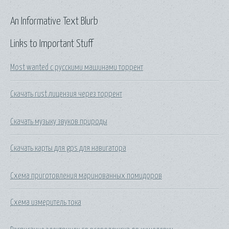
An Informative Text Blurb
Links to Important Stuff
Most wanted с русскими машинами торрент
Скачать rust лицензия через торрент
Скачать музыку звуков природы
Скачать карты для gps для навигатора
Схема приготовления маринованных помидоров
Схема измеритель тока