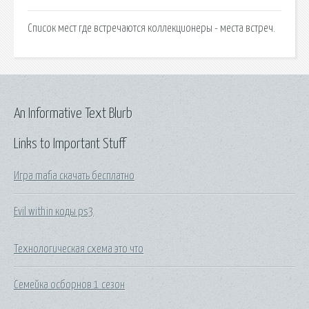
Список мест где встречаются коллекционеры - места встреч.
An Informative Text Blurb
Links to Important Stuff
Игра mafia скачать бесплатно
Evil within коды ps3
Технологическая схема это что
Семейка осборнов 1 сезон