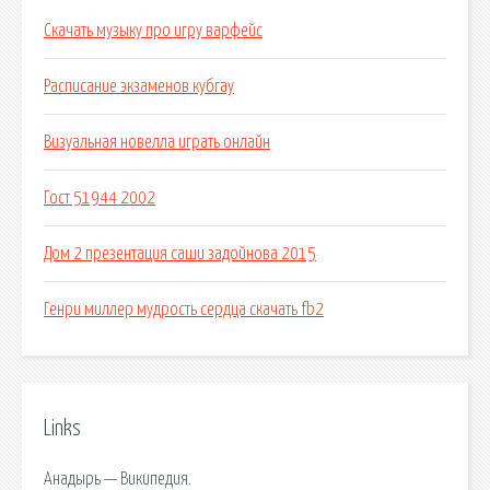
Скачать музыку про игру варфейс
Расписание экзаменов кубгау
Визуальная новелла играть онлайн
Гост 51944 2002
Дом 2 презентация саши задойнова 2015
Генри миллер мудрость сердца скачать fb2
Links
Анадырь — Википедия.