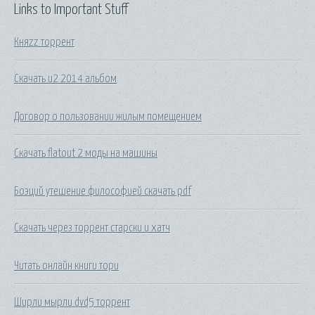
Links to Important Stuff
Княzz торрент
Скачать u2 2014 альбом
Договор о пользовании жилым помещением
Скачать flatout 2 моды на машины
Боэций утешение философией скачать pdf
Скачать через торрент старски и хатч
Читать онлайн книги тори
Ширли мырли dvd5 торрент