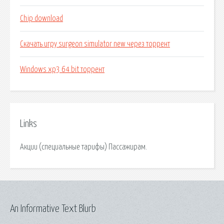
Chip download
Скачать игру surgeon simulator new через торрент
Windows xp3 64 bit торрент
Links
Акции (специальные тарифы) Пассажирам.
An Informative Text Blurb