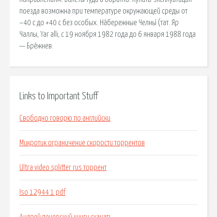
поезда возможна при температуре окружающей среды от
−40 c до +40 c без особых. На́бережные Челны́ (тат. Яр
Чаллы, Yar allı, с 19 ноября 1982 года до 6 января 1988 года
— Бре́жнев.
Links to Important Stuff
Свободно говорю по английски
Микротик ограничение скорости торрентов
Ultra video splitter rus торрент
Iso 12944 1 pdf