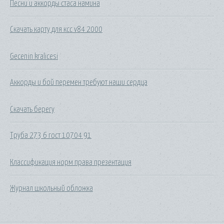
Песни и аккорды стаса намина
Скачать карту для ксс v84 2000
Gecenin kralicesi
Аккорды и бой перемен требуют наши сердца
Скачать берегу
Труба 273 6 гост 10704 91
Классификация норм права презентация
Журнал школьный обложка