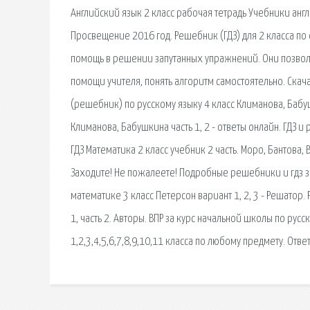
Английский язык 2 класс рабочая тетрадь Учебники англ
Просвещение 2016 год. Решебник (ГДЗ) для 2 класса по
помощь в решении запутанных упражнений. Они позволя
помощи учителя, понять алгоритм самостоятельно. Скачать
(решебник) по русскому языку 4 класс Климанова, Бабушк
Климанова, Бабушкина часть 1, 2 - ответы онлайн. ГДЗ и 
ГДЗ Математика 2 класс учебник 2 часть. Моро, Бантова, 
Заходите! Не пожалеете! Подробные решебники и гдз за
математике 3 класс Петерсон вариант 1, 2, 3 - Решатор
1, часть 2. Авторы. ВПР за курс начальной школы по русс
1,2,3,4,5,6,7,8,9,10,11 класса по любому предмету. Отв