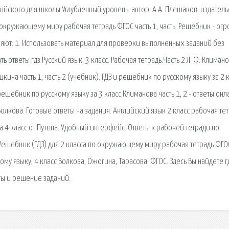
ийского для школы Углубленный уровень. автор: А.А. Плешаков. издатель
 окружающему миру рабочая тетрадь ФГОС часть 1, часть. Решебник - ог
ют: 1. Использовать материал для проверки выполненных заданий без
 ответы гдз Русский язык. 3 класс. Рабочая тетрадь.Часть 2 Л. Ф. Климано
ина часть 1, часть 2 (учебник). ГДЗ и решебник по русскому языку за 2 
решебник по русскому языку за 3 класс Климанова часть 1, 2 - ответы онл
Волкова. Готовые ответы на задания. Английский язык 2 класс рабочая тет
 4 класс от Путина. Удобный интерфейс. Ответы к рабочей тетради по
. Решебник (ГДЗ) для 2 класса по окружающему миру рабочая тетрадь ФГО
кому языку, 4 класс Волкова, Ожогина, Тарасова. ФГОС. Здесь Вы найдете г
еты и решение заданий.