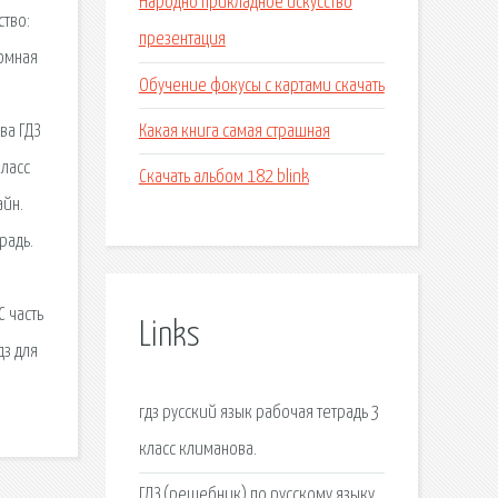
Народно прикладное искусство
ство:
презентация
ромная
Обучение фокусы с картами скачать
Какая книга самая страшная
ва ГДЗ
класс
Скачать альбом 182 blink
айн.
радь.
С часть
Links
дз для
гдз русский язык рабочая тетрадь 3
класс климанова.
ГДЗ (решебник) по русскому языку