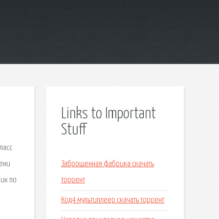
Links to Important
Stuff
ласс
мени
Заброшенная фабрика скачать
ник по
торрент
Код4 мультиплеер скачать торрент