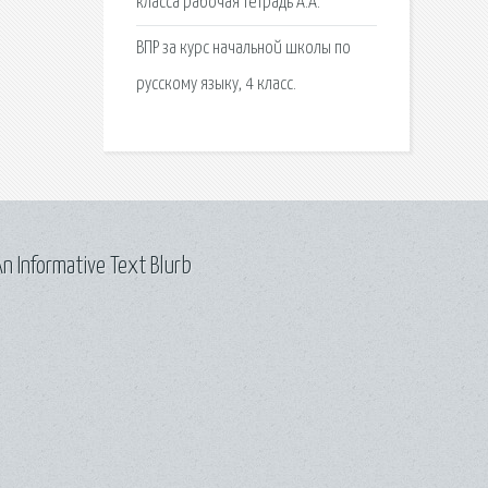
класса рабочая тетрадь А.А.
ВПР за курс начальной школы по
русскому языку, 4 класс.
n Informative Text Blurb