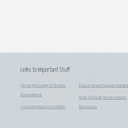
Links to Important Stuff
Гдз по русскому за 8 класс
Ерш игра настольная скачат
бархударов
Драг рейсинг песня скачать
Cyanogenmod pc installer
бесплатно