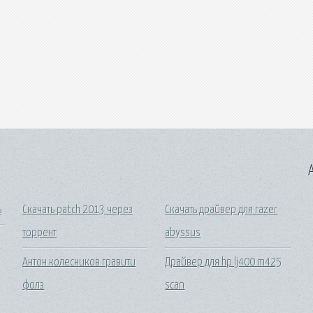
A
ь
Скачать patch 2013 через
Скачать драйвер для razer
торрент
abyssus
Антон колесников гравити
Драйвер для hp lj400 m425
фолз
scan