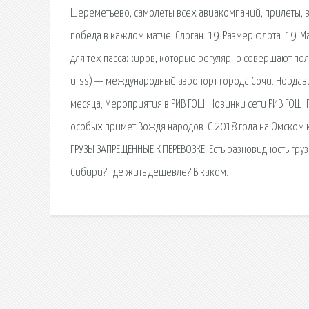
Шереметьево, самолеты всех авиакомпаний, прилеты, в
победа в каждом матче. Слоган: 19: Размер флота: 19: 
для тех пассажиров, которые регулярно совершают поле
urss) — международный аэропорт города Сочи. Нордави
месяца; Мероприятия в РИВ ГОШ; Новинки сети РИВ ГОШ;
особых примет Вождя народов. С 2018 года на Омском
ГРУЗЫ ЗАПРЕЩЕННЫЕ К ПЕРЕВОЗКЕ. Есть разновидность гру
Сибири? Где жить дешевле? В каком.