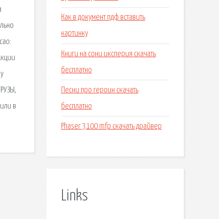
а
Как в документ пдф вставить
ально
картинку
cao:
Книги на сони иксперия скачать
Акции
бесплатно
ку
Песни про героин скачать
РУЗЫ,
бесплатно
 или в
Phaser 3100 mfp скачать драйвер
Links