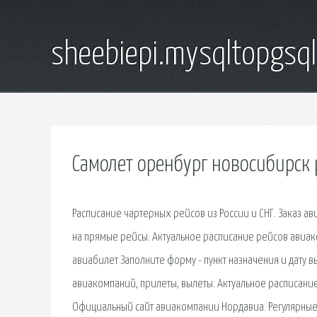
sheebiepi.mysqltopgsq
Самолет оренбург новосибирск
Расписание чартерных рейсов из России и СНГ. Заказ а
на прямые рейсы. Актуальное расписание рейсов авиако
авиабилет Заполните форму - пункт назначения и дату в
авиакомпаний, прилеты, вылеты. Актуальное расписани
Официальный сайт авиакомпании Нордавиа. Регулярные