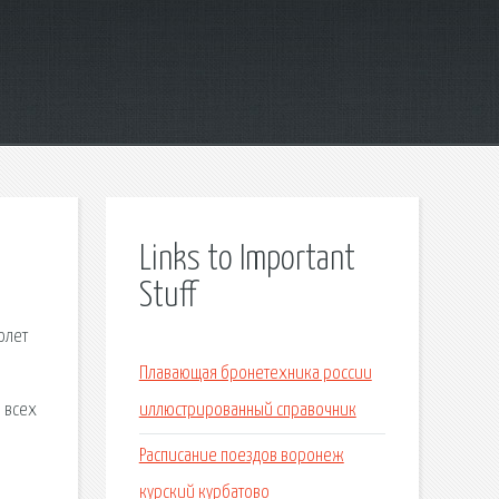
Links to Important
Stuff
олет
Плавающая бронетехника россии
ы всех
иллюстрированный справочник
Расписание поездов воронеж
курский курбатово