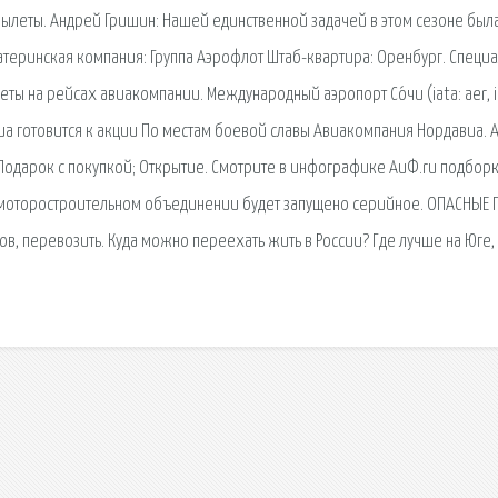
ылеты. Андрей Гришин: Нашей единственной задачей в этом сезоне был
Материнская компания: Группа Аэрофлот Штаб-квартира: Оренбург. Специ
ты на рейсах авиакомпании. Международный аэропорт Со́чи (iata: aer, i
а готовится к акции По местам боевой славы Авиакомпания Нордавиа. 
 Подарок с покупкой; Открытие. Смотрите в инфографике АиФ.ru подбор
 моторостроительном объединении будет запущено серийное. ОПАСНЫЕ Г
зов, перевозить. Куда можно переехать жить в России? Где лучше на Юге,